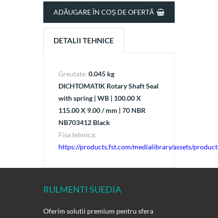
ADĂUGARE ÎN COȘ DE OFERTĂ
DETALII TEHNICE
Greutate:
0.045 kg
DICHTOMATIK Rotary Shaft Seal
with spring | WB | 100.00 X
115.00 X 9.00 / mm | 70 NBR
NB703412 Black
Fisa tehnica:
https://products.fst.com/medialibrary/assets/prod
RULMENTI SUEDIA
Oferim solutii premium pentru sfera