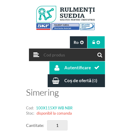
Ro
Autentificare
Coș de ofertă (
)
0
Simering
Cod:
100X115X9 WB NBR
Stoc:
disponibil la comanda
Cantitate: