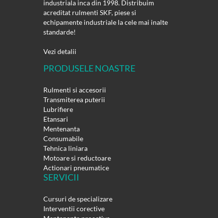
industriala inca din 1998. Distribuim
acreditat rulmenti SKF, piese si
echipamente industriale la cele mai inalte
standarde!
Vezi detalii
PRODUSELE NOASTRE
Rulmenti si accesorii
Transmiterea puterii
Lubrifiere
Etansari
Mentenanta
Consumabile
Tehnica liniara
Motoare si reductoare
Actionari pneumatice
SERVICII
Cursuri de specializare
Interventii corective