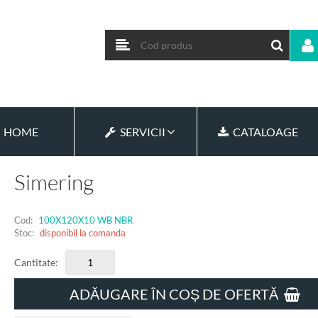
HOME
SERVICII
CATALOAGE
Simering
Cod:
100X120X10 WB NBR
Stoc:
disponibil la comanda
Cantitate:
ADĂUGARE ÎN COȘ DE OFERTĂ