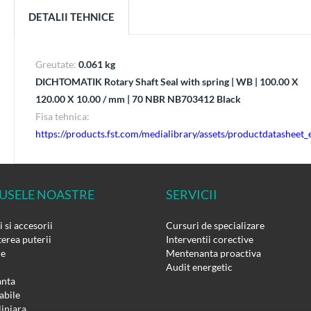
DETALII TEHNICE
Greutate:
0.061 kg
DICHTOMATIK Rotary Shaft Seal with spring | WB | 100.00 X
120.00 X 10.00 / mm | 70 NBR NB703412 Black
Fisa tehnica:
https://products.fst.com/medialibrary/assets/productdatashee
USELE NOASTRE
SERVICII
 si accesorii
Cursuri de specializare
erea puterii
Interventii corective
re
Mentenanta proactiva
Audit energetic
nta
bile
liniara