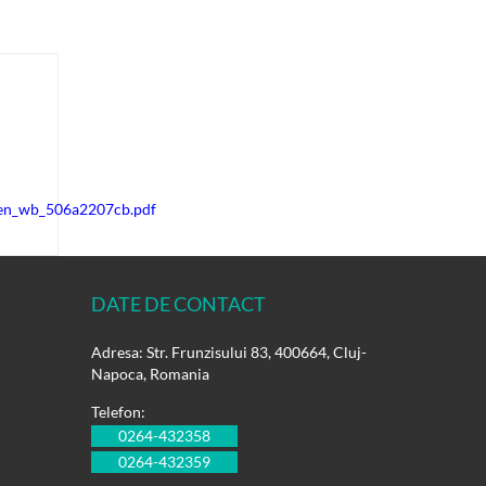
t_en_wb_506a2207cb.pdf
DATE DE CONTACT
Adresa: Str. Frunzisului 83, 400664, Cluj-
Napoca, Romania
Telefon:
0264-432358
0264-432359