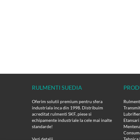
RULMENTI SUEDIA
PROD
Oferim solutii premium pentru sfera
Rulmenti
industriala inca din 1998. Distribuim
Transmit
acreditat rulmenti SKF, piese si
Lubrifie
echipamente industriale la cele mai inalte
Etansari
standarde!
Mentena
Consuma
Vezi detalii
Tehnica 