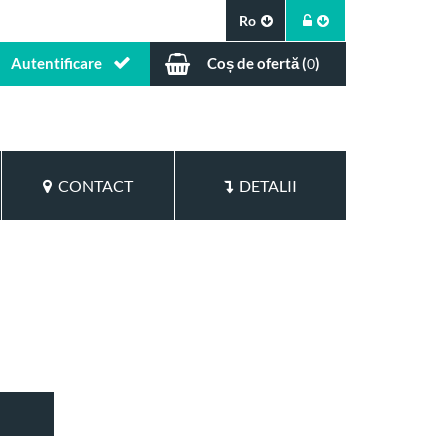
Ro
Autentificare
Coș de ofertă (
)
0
CONTACT
DETALII