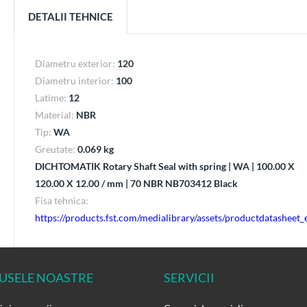
DETALII TEHNICE
Diametru exterior:
120
Diametru interior:
100
Latime:
12
Material:
NBR
Tip:
WA
Greutate:
0.069 kg
DICHTOMATIK Rotary Shaft Seal with spring | WA | 100.00 X
120.00 X 12.00 / mm | 70 NBR NB703412 Black
Fisa tehnica:
https://products.fst.com/medialibrary/assets/productdatashee
USELE NOASTRE
SERVICII