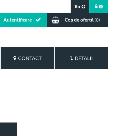
Ro
Autentificare
Coș de ofertă (
)
0
CONTACT
DETALII