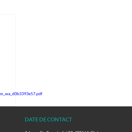
t_en_wa_d0b3393e57.pdf
DATE DE CONTACT