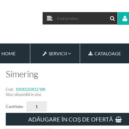
HOME
SERVICII
CATALOAGE
Simering
Cod:
100X120X12 WA
Stoc: disponibil in stoc
Cantitate:
ADĂUGARE ÎN COȘ DE OFERTĂ