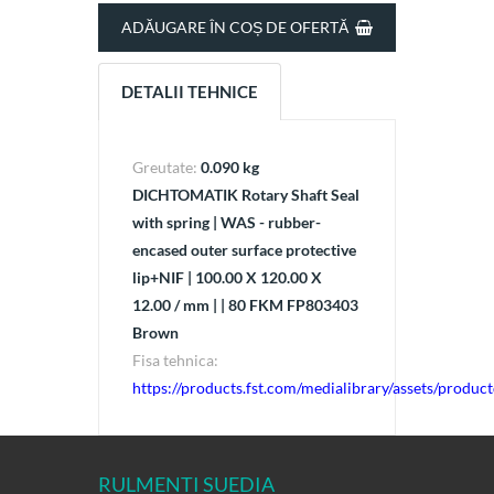
ADĂUGARE ÎN COȘ DE OFERTĂ
DETALII TEHNICE
Greutate:
0.090 kg
DICHTOMATIK Rotary Shaft Seal
with spring | WAS - rubber-
encased outer surface protective
lip+NIF | 100.00 X 120.00 X
12.00 / mm | | 80 FKM FP803403
Brown
Fisa tehnica:
https://products.fst.com/medialibrary/assets/produ
RULMENTI SUEDIA