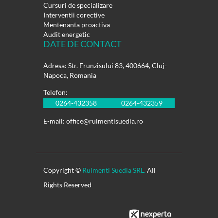
Cursuri de specializare
Interventii corective
Mentenanta proactiva
Audit energetic
DATE DE CONTACT
Adresa: Str. Frunzisului 83, 400664, Cluj-
Napoca, Romania
Telefon:
0264-432358
0264-432359
E-mail:
office@rulmentisuedia.ro
Copyright ©
Rulmenti Suedia SRL.
All
Rights Reserved