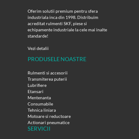
Oferim solutii premium pentru sfera
industriala inca din 1998. Distribuim
acreditat rulmenti SKF, piese si
echipamente industriale la cele mai inalte
standarde!
Vezi detalii
PRODUSELE NOASTRE
Rulmenti si accesorii
Transmiterea puterii
Lubrifiere
Etansari
Mentenanta
Consumabile
Tehnica liniara
Motoare si reductoare
Actionari pneumatice
SERVICII