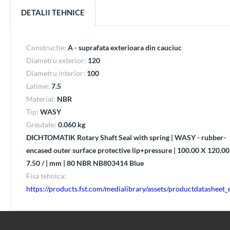
DETALII TEHNICE
Constructie:
A - suprafata exterioara din cauciuc
Diametru exterior:
120
Diametru interior:
100
Latime:
7.5
Material:
NBR
Tip:
WASY
Greutate:
0.060 kg
DICHTOMATIK Rotary Shaft Seal with spring | WASY - rubber-
encased outer surface protective lip+pressure | 100.00 X 120.00
7.50 / | mm | 80 NBR NB803414 Blue
Fisa tehnica:
https://products.fst.com/medialibrary/assets/productdatasheet