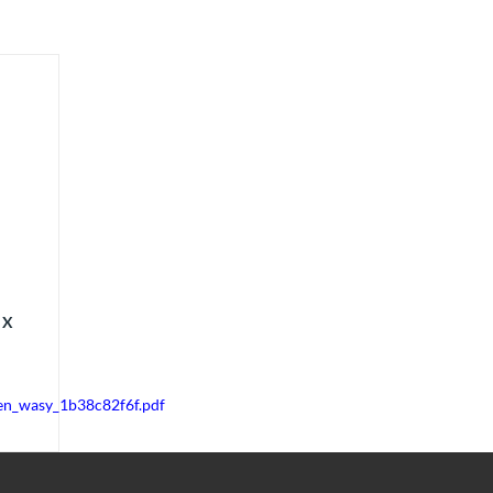
 X
_en_wasy_1b38c82f6f.pdf