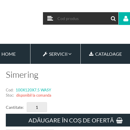
HOME
SERVICII
CATALOAGE
Simering
Cod:
100X120X7.5 WASY
Stoc:
disponibil la comanda
Cantitate:
ADĂUGARE ÎN COȘ DE OFERTĂ