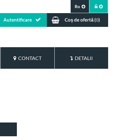
Ro
Autentificare
Coș de ofertă (
)
0
CONTACT
DETALII