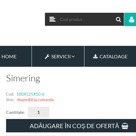
HOME
SERVICII
CATALOAGE
Simering
Cod:
100X125X10 V
Stoc:
disponibil la comanda
Cantitate:
ADĂUGARE ÎN COȘ DE OFERTĂ