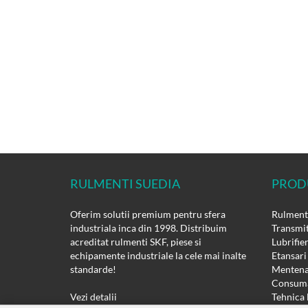
RULMENTI SUEDIA
PROD
Oferim solutii premium pentru sfera
Rulmenti
industriala inca din 1998. Distribuim
Transmit
acreditat rulmenti SKF, piese si
Lubrifie
echipamente industriale la cele mai inalte
Etansari
standarde!
Mentena
Consuma
Vezi detalii
Tehnica 