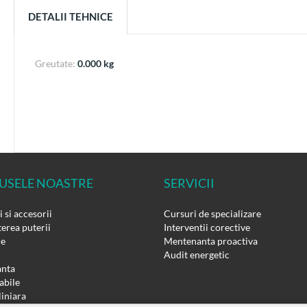
DETALII TEHNICE
Greutate:
0.000 kg
USELE NOASTRE
SERVICII
 si accesorii
Cursuri de specializare
erea puterii
Interventii corective
re
Mentenanta proactiva
Audit energetic
nta
bile
liniara