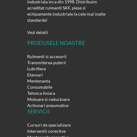
industriala inca din 1998. Distribuim
acreditat rulmenti SKF, piese si
echipamente industriale la cele mai inalte
standarde!
Vezi detalii
PRODUSELE NOASTRE
Rulmenti si accesorii
Transmiterea puterii
Lubrifiere
Etansari
Mentenanta
Consumabile
Tehnica liniara
Motoare si reductoare
Actionari pneumatice
SERVICII
Cursuri de specializare
Interventii corective