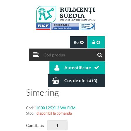
Ro
Autentificare
Coș de ofertă (
)
0
Simering
Cod:
100X125X12 WA FKM
Stoc:
disponibil la comanda
Cantitate: