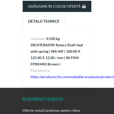
ADĂUGARE ÎN COȘ DE OFERTĂ
DETALII TEHNICE
Greutate:
0.100 kg
DICHTOMATIK Rotary Shaft Seal
with spring | WA NIF | 100.00 X
125.00 X 12.00 / mm | 80 FKM
FP803403 Brown |
Fisa tehnica:
https://products.fst.com/medialibrary/assets/prod
RULMENTI SUEDIA
Oferim solutii premium pentru sfera