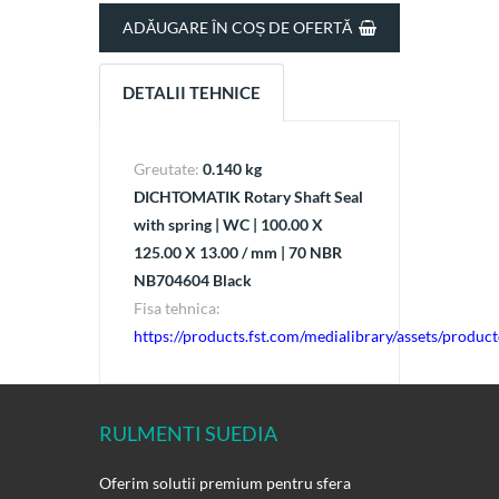
ADĂUGARE ÎN COȘ DE OFERTĂ
DETALII TEHNICE
Greutate:
0.140 kg
DICHTOMATIK Rotary Shaft Seal
with spring | WC | 100.00 X
125.00 X 13.00 / mm | 70 NBR
NB704604 Black
Fisa tehnica:
https://products.fst.com/medialibrary/assets/produ
RULMENTI SUEDIA
Oferim solutii premium pentru sfera