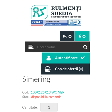
Ro
Autentificare
Coș de ofertă (
)
0
Simering
Cod:
100X125X13 WC NBR
Stoc:
disponibil la comanda
Cantitate: