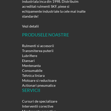
industriala inca din 1998. Distribuim
acreditat rulmenti SKF, piese si
echipamente industriale la cele mai inalte
standarde!
Vezi detalii
PRODUSELE NOASTRE
Rulmenti si accesorii
Transmiterea puterii
Lubrifiere
Etansari
Mentenanta
Consumabile
Tehnica liniara
Motoare si reductoare
Actionari pneumatice
SERVICII
Cursuri de specializare
Interventii corective