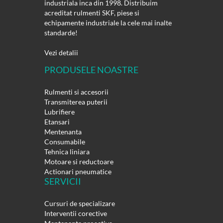
industriala inca din 1998. Distribuim
acreditat rulmenti SKF, piese si
echipamente industriale la cele mai inalte
standarde!
Vezi detalii
PRODUSELE NOASTRE
Rulmenti si accesorii
Transmiterea puterii
Lubrifiere
Etansari
Mentenanta
Consumabile
Tehnica liniara
Motoare si reductoare
Actionari pneumatice
SERVICII
Cursuri de specializare
Interventii corective