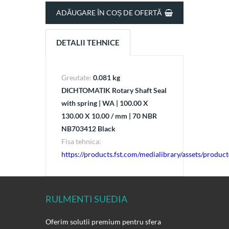
ADĂUGARE ÎN COȘ DE OFERTĂ
DETALII TEHNICE
Greutate:
0.081 kg
DICHTOMATIK Rotary Shaft Seal
with spring | WA | 100.00 X
130.00 X 10.00 / mm | 70 NBR
NB703412 Black
Fisa tehnica:
https://products.fst.com/medialibrary/assets/prod
RULMENTI SUEDIA
Oferim solutii premium pentru sfera