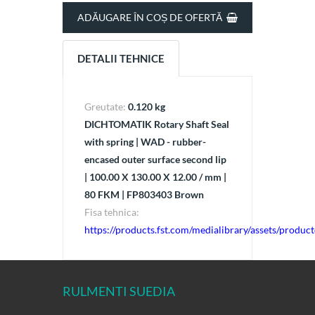
ADĂUGARE ÎN COȘ DE OFERTĂ
DETALII TEHNICE
Greutate:
0.120 kg
DICHTOMATIK Rotary Shaft Seal
with spring | WAD - rubber-
encased outer surface second lip
| 100.00 X 130.00 X 12.00 / mm |
80 FKM | FP803403 Brown
Fisa tehnica:
https://products.fst.com/medialibrary/assets/prod
RULMENTI SUEDIA