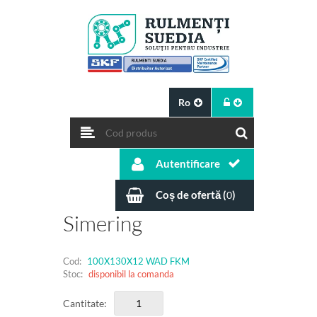
Ro
Autentificare
Coș de ofertă (
)
0
Simering
Cod:
100X130X12 WAD FKM
Stoc:
disponibil la comanda
Cantitate: