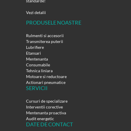
standarde!
Vezi detalii
PRODUSELE NOASTRE
Rulmenti si accesorii
Transmiterea puterii
Lubrifiere
Etansari
Mentenanta
Consumabile
Tehnica liniara
Motoare si reductoare
Actionari pneumatice
SERVICII
Cursuri de specializare
Interventii corective
Mentenanta proactiva
Audit energetic
DATE DE CONTACT