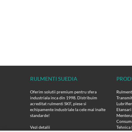
RULMENTI SUEDIA
PROD
Oferim solutii premium pentru sfera
Rulmenti
industriala inca din 1998. Distribuim
Transmit
acreditat rulmenti SKF, piese si
Lubrifie
echipamente industriale la cele mai inalte
Etansari
standarde!
Mentena
Consuma
Vezi detalii
Tehnica 