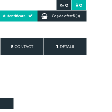
Ro
Autentificare
Coș de ofertă (
)
0
CONTACT
DETALII