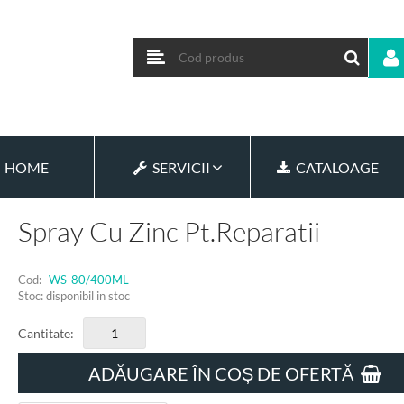
HOME
SERVICII
CATALOAGE
Spray Cu Zinc Pt.reparatii
Cod:
WS-80/400ML
Stoc: disponibil in stoc
Cantitate:
ADĂUGARE ÎN COȘ DE OFERTĂ