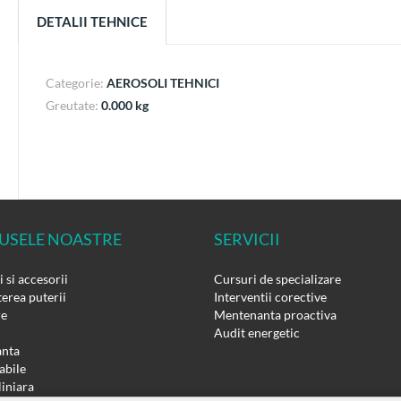
DETALII TEHNICE
Categorie:
AEROSOLI TEHNICI
Greutate:
0.000 kg
USELE NOASTRE
SERVICII
 si accesorii
Cursuri de specializare
erea puterii
Interventii corective
re
Mentenanta proactiva
Audit energetic
nta
bile
liniara