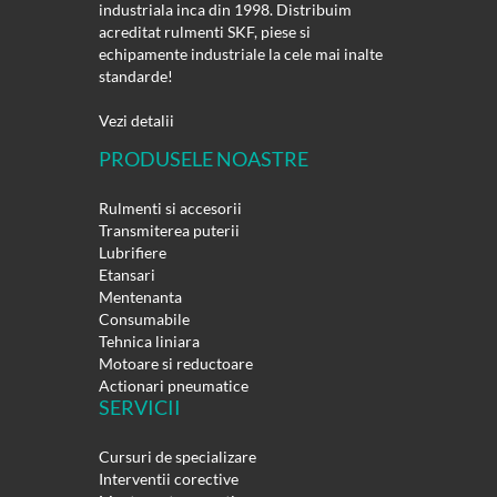
industriala inca din 1998. Distribuim
acreditat rulmenti SKF, piese si
echipamente industriale la cele mai inalte
standarde!
Vezi detalii
PRODUSELE NOASTRE
Rulmenti si accesorii
Transmiterea puterii
Lubrifiere
Etansari
Mentenanta
Consumabile
Tehnica liniara
Motoare si reductoare
Actionari pneumatice
SERVICII
Cursuri de specializare
Interventii corective