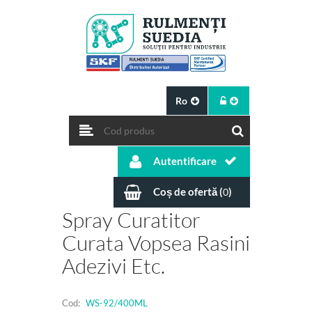
Ro
Autentificare
Coș de ofertă (
)
0
Spray Curatitor
Curata Vopsea Rasini
Adezivi Etc.
Cod:
WS-92/400ML