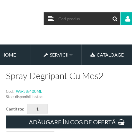
HOME
SERVICII
CATALOAGE
Spray Degripant Cu Mos2
Cod:
WS-38/400ML
Stoc: disponibil in stoc
Cantitate:
ADĂUGARE ÎN COȘ DE OFERTĂ