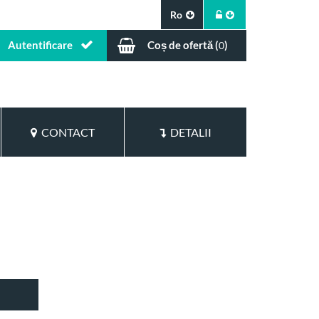
Ro
Autentificare
Coș de ofertă (
)
0
CONTACT
DETALII