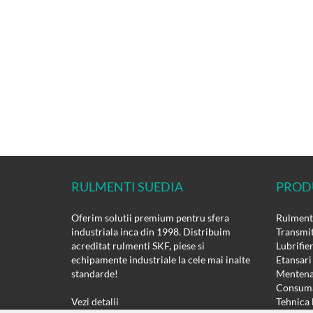
RULMENTI SUEDIA
PROD
Oferim solutii premium pentru sfera
Rulmenti
industriala inca din 1998. Distribuim
Transmit
acreditat rulmenti SKF, piese si
Lubrifie
echipamente industriale la cele mai inalte
Etansari
standarde!
Mentena
Consuma
Vezi detalii
Tehnica 