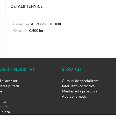
DETALII TEHNICE
Categorie:
AEROSOLI TEHNICI
Greutate:
0.400 kg
USELE NOASTRE
SERVICII
 si accesorii
Cursuri de specializare
erea puterii
Interventii corective
re
Mentenanta proactiva
Audit energetic
nta
bile
liniara