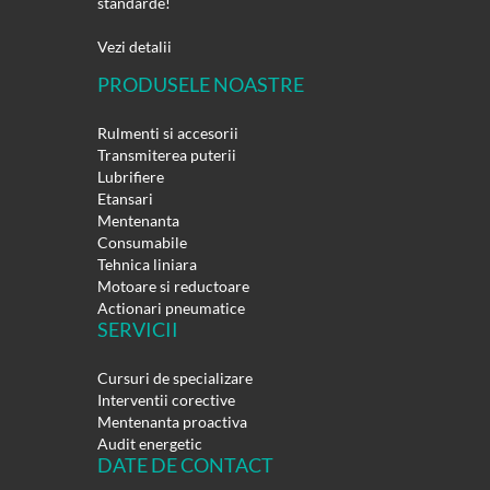
standarde!
Vezi detalii
PRODUSELE NOASTRE
Rulmenti si accesorii
Transmiterea puterii
Lubrifiere
Etansari
Mentenanta
Consumabile
Tehnica liniara
Motoare si reductoare
Actionari pneumatice
SERVICII
Cursuri de specializare
Interventii corective
Mentenanta proactiva
Audit energetic
DATE DE CONTACT