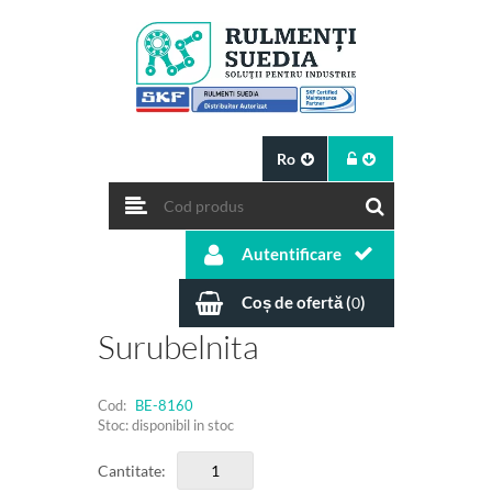
Ro
Autentificare
Coș de ofertă (
)
0
Surubelnita
Cod:
BE-8160
Stoc: disponibil in stoc
Cantitate: