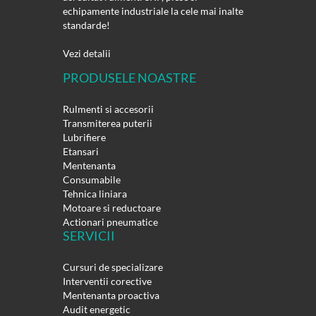
echipamente industriale la cele mai inalte
standarde!
Vezi detalii
PRODUSELE NOASTRE
Rulmenti si accesorii
Transmiterea puterii
Lubrifiere
Etansari
Mentenanta
Consumabile
Tehnica liniara
Motoare si reductoare
Actionari pneumatice
SERVICII
Cursuri de specializare
Interventii corective
Mentenanta proactiva
Audit energetic