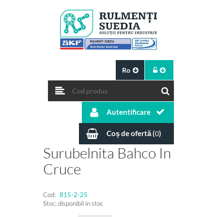
Ro
Autentificare
Coș de ofertă (
)
0
Surubelnita Bahco In
Cruce
Cod:
815-2-25
Stoc: disponibil in stoc