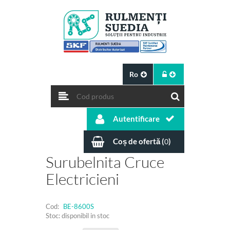
Ro
Autentificare
Coș de ofertă (
)
0
Surubelnita Cruce
Electricieni
Cod:
BE-8600S
Stoc: disponibil in stoc