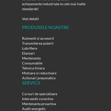
echipamente industriale la cele mai inalte
standarde!
Vezi detalii
PRODUSELE NOASTRE
Rulmenti si accesorii
Transmiterea puterii
Lubrifiere
Etansari
Mentenanta
Consumabile
Tehnica liniara
Motoare si reductoare
Actionari pneumatice
SERVICII
Cursuri de specializare
Interventii corective
Mentenanta proactiva
Audit energetic