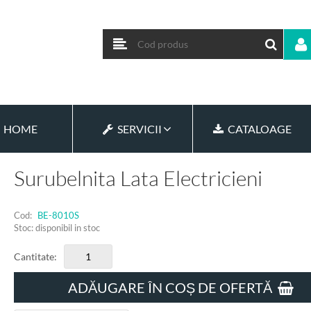
HOME
SERVICII
CATALOAGE
Surubelnita Lata Electricieni
Cod:
BE-8010S
Stoc: disponibil in stoc
Cantitate:
ADĂUGARE ÎN COȘ DE OFERTĂ