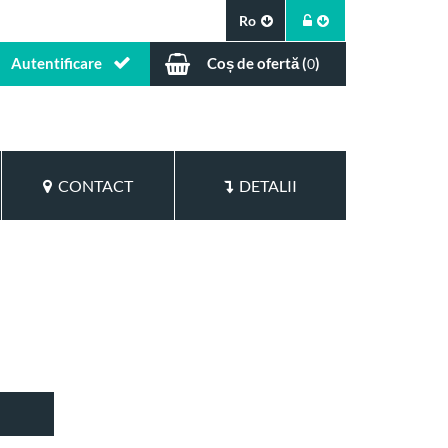
Ro
Autentificare
Coș de ofertă (
)
0
CONTACT
DETALII