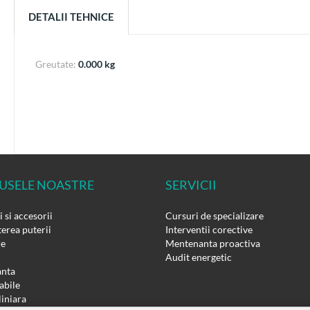
DETALII TEHNICE
Greutate:
0.000 kg
USELE NOASTRE
SERVICII
 si accesorii
Cursuri de specializare
erea puterii
Interventii corective
re
Mentenanta proactiva
Audit energetic
nta
bile
liniara