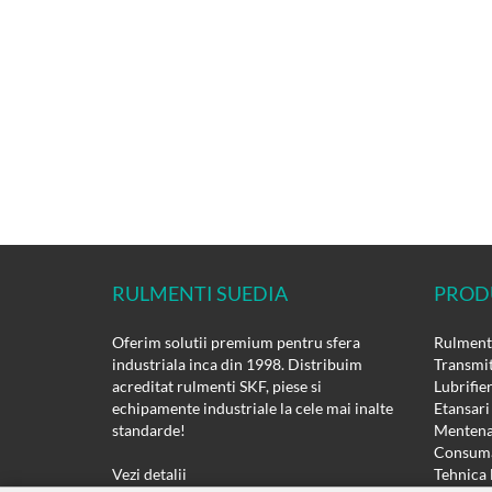
RULMENTI SUEDIA
PROD
Oferim solutii premium pentru sfera
Rulmenti
industriala inca din 1998. Distribuim
Transmit
acreditat rulmenti SKF, piese si
Lubrifie
echipamente industriale la cele mai inalte
Etansari
standarde!
Mentena
Consuma
Vezi detalii
Tehnica 