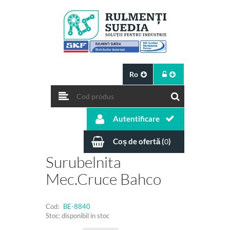
Ro
Autentificare
Coș de ofertă (
)
0
Surubelnita
Mec.cruce Bahco
Cod:
BE-8840
Stoc: disponibil in stoc