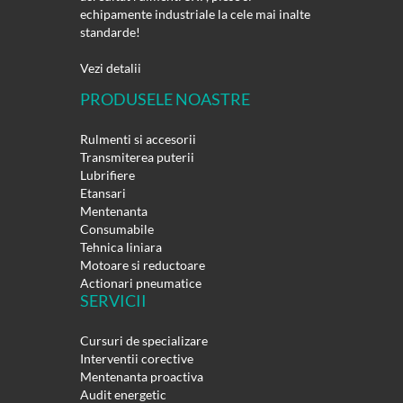
echipamente industriale la cele mai inalte
standarde!
Vezi detalii
PRODUSELE NOASTRE
Rulmenti si accesorii
Transmiterea puterii
Lubrifiere
Etansari
Mentenanta
Consumabile
Tehnica liniara
Motoare si reductoare
Actionari pneumatice
SERVICII
Cursuri de specializare
Interventii corective
Mentenanta proactiva
Audit energetic