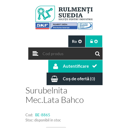
Ro
Autentificare
Coș de ofertă (
)
0
Surubelnita
Mec.lata Bahco
Cod:
BE-8865
Stoc: disponibil in stoc