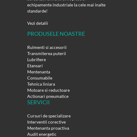
echipamente industriale la cele mai inalte
standarde!
Vezi detalii
PRODUSELE NOASTRE
Rulmenti si accesorii
Transmiterea puterii
Lubrifiere
Etansari
Mentenanta
Consumabile
Tehnica liniara
Motoare si reductoare
Actionari pneumatice
SERVICII
Cursuri de specializare
Interventii corective
Mentenanta proactiva
Audit energetic