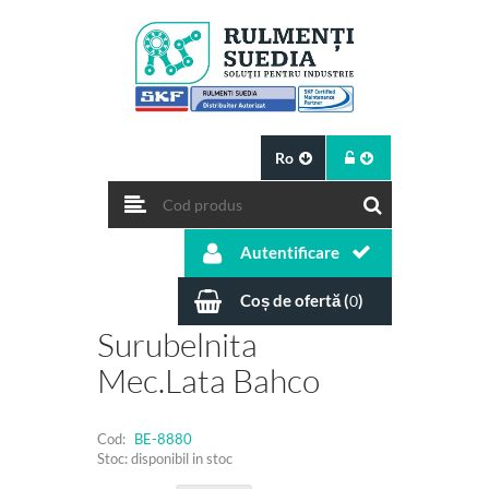
Ro
Autentificare
Coș de ofertă (
)
0
Surubelnita
Mec.lata Bahco
Cod:
BE-8880
Stoc: disponibil in stoc