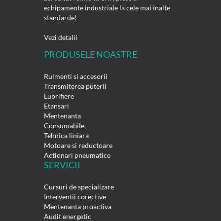
echipamente industriale la cele mai inalte
standarde!
Vezi detalii
PRODUSELE NOASTRE
Rulmenti si accesorii
Transmiterea puterii
Lubrifiere
Etansari
Mentenanta
Consumabile
Tehnica liniara
Motoare si reductoare
Actionari pneumatice
SERVICII
Cursuri de specializare
Interventii corective
Mentenanta proactiva
Audit energetic