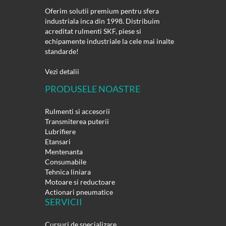
Oferim solutii premium pentru sfera
industriala inca din 1998. Distribuim
acreditat rulmenti SKF, piese si
echipamente industriale la cele mai inalte
standarde!
Vezi detalii
PRODUSELE NOASTRE
Rulmenti si accesorii
Transmiterea puterii
Lubrifiere
Etansari
Mentenanta
Consumabile
Tehnica liniara
Motoare si reductoare
Actionari pneumatice
SERVICII
Cursuri de specializare