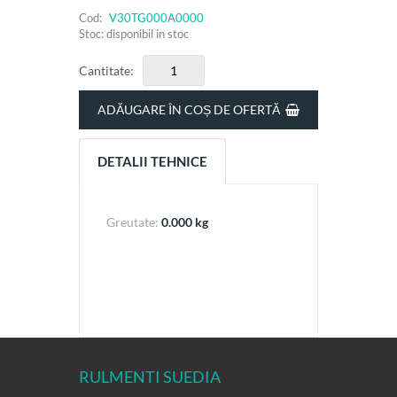
Cod:
V30TG000A0000
Stoc: disponibil in stoc
Cantitate:
ADĂUGARE ÎN COȘ DE OFERTĂ
DETALII TEHNICE
Greutate:
0.000 kg
RULMENTI SUEDIA