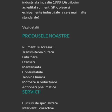
industriala inca din 1998. Distribuim
acreditat rulmenti SKF, piese si
echipamente industriale la cele mai inalte
standarde!
Vezi detalii
PRODUSELE NOASTRE
Rulmenti si accesorii
Transmiterea puterii
Lubrifiere
Etansari
Mentenanta
Consumabile
Tehnica liniara
Motoare si reductoare
Actionari pneumatice
SERVICII
Cursuri de specializare
Interventii corective