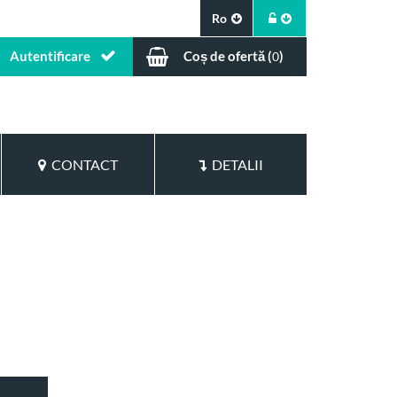
Ro
Autentificare
Coș de ofertă (
)
0
CONTACT
DETALII