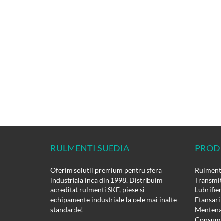
RULMENTI SUEDIA
PROD
Oferim solutii premium pentru sfera
Rulmenti
industriala inca din 1998. Distribuim
Transmit
acreditat rulmenti SKF, piese si
Lubrifie
echipamente industriale la cele mai inalte
Etansari
standarde!
Mentena
Consuma