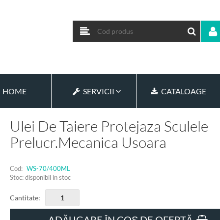
HOME
SERVICII
CATALOAGE
Ulei De Taiere Protejaza Sculele
Prelucr.mecanica Usoara
Cod:
WS-70/400ML
Stoc: disponibil in stoc
Cantitate:
ADĂUGARE ÎN COȘ DE OFERTĂ