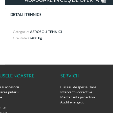
DETALII TEHNICE
Categorie:
AEROSOLI TEHNICI
Greutate:
0.400 kg
USELE NOASTRE
SERVICII
 si accesorii
Cursuri de specializare
erea puterii
Interventii corective
re
Mentenanta proactiva
Audit energetic
nta
bile