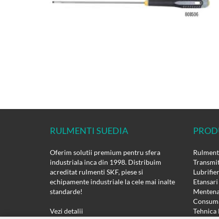
RULMENTI SUEDIA
PROD
Oferim solutii premium pentru sfera
Rulmenti
industriala inca din 1998. Distribuim
Transmit
acreditat rulmenti SKF, piese si
Lubrifie
echipamente industriale la cele mai inalte
Etansari
standarde!
Mentena
Consuma
Vezi detalii
Tehnica 