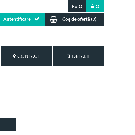
Ro
Autentificare
Coș de ofertă (
)
0
CONTACT
DETALII