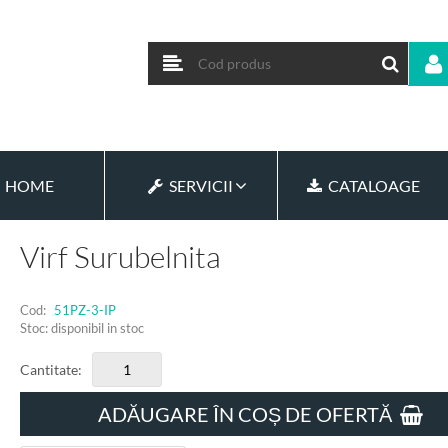
HOME
SERVICII
CATALOAGE
Virf Surubelnita
Cod:
51PZ-3-IP
Stoc: disponibil in stoc
Cantitate:
ADĂUGARE ÎN COȘ DE OFERTĂ