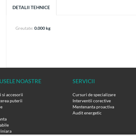
DETALII TEHNICE
Greutate:
0.000 kg
USELE NOASTRE
SERVICII
 si accesorii
Cursuri de specializare
erea puterii
Interventii corective
re
Mentenanta proactiva
Audit energetic
nta
bile
liniara