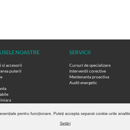
USELE NOASTRE
SERVICII
 si accesorii
Cursuri de specializare
erea puterii
Interventii corective
re
Mentenanta proactiva
Audit energetic
nta
bile
liniara
si reductoare
ri pneumatice
 esențiale pentru funcționare. Puteți accepta separat cookie-urile analitic
Setări