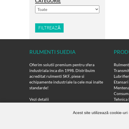
CATEGORIE
FILTREAZĂ
RULMENTI SUEDIA
PROD
Oferim solutii premium pentru sfera
Rulmenti
industriala inca din 1998. Distribuim
Transmit
acreditat rulmenti SKF, piese si
Lubrifie
echipamente industriale la cele mai inalte
Etansari
standarde!
Mentena
Consuma
Vezi detalii
Tehnica 
Motoare 
Actiona
Acest site utilizează cookie-uri