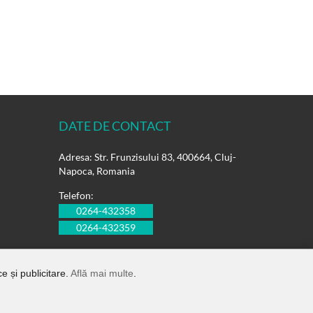
DATE DE CONTACT
Adresa: Str. Frunzisului 83, 400664, Cluj-
Napoca, Romania
Telefon:
0264-432358
0264-432359
E-mail:
office@rulmentisuedia.ro
e și publicitare.
Află mai multe
.