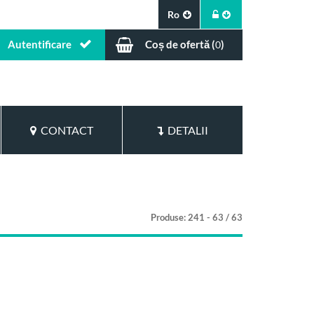
Ro
Autentificare
Coș de ofertă (
)
0
CONTACT
DETALII
Produse: 241 - 63 / 63