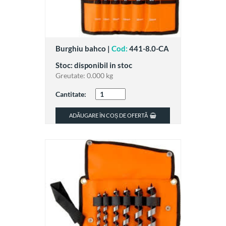
Burghiu bahco |
Cod:
441-8.0-CA
Stoc: disponibil in stoc
Greutate:
0.000 kg
Cantitate:
ADĂUGARE ÎN COȘ DE OFERTĂ