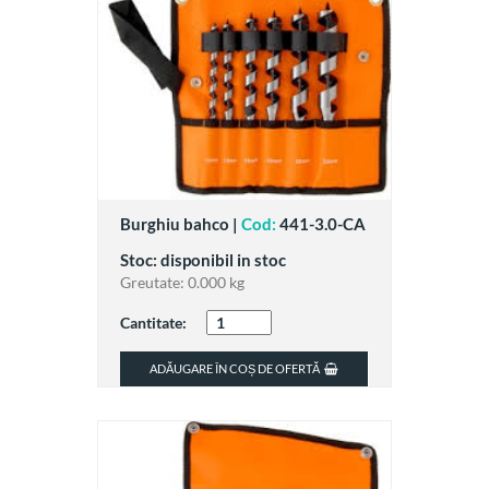
Burghiu bahco |
Cod:
441-3.0-CA
Stoc: disponibil in stoc
Greutate:
0.000 kg
Cantitate:
ADĂUGARE ÎN COȘ DE OFERTĂ