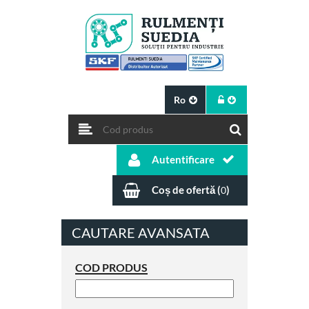
Ro
Autentificare
Coș de ofertă (
)
0
CAUTARE AVANSATA
COD PRODUS