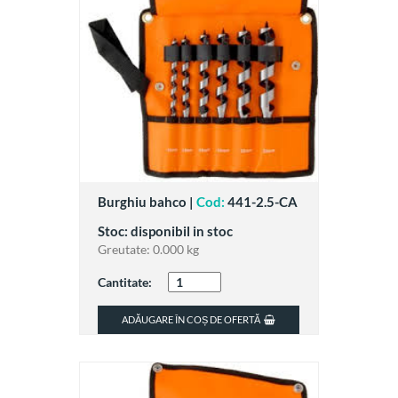
Burghiu bahco |
Cod:
441-2.5-CA
Stoc: disponibil in stoc
Greutate:
0.000 kg
Cantitate:
ADĂUGARE ÎN COȘ DE OFERTĂ