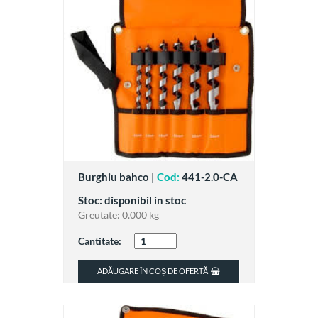
Burghiu bahco |
Cod:
441-2.0-CA
Stoc: disponibil in stoc
Greutate:
0.000 kg
Cantitate:
ADĂUGARE ÎN COȘ DE OFERTĂ