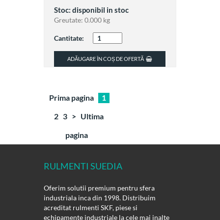
Stoc: disponibil in stoc
Greutate:
0.000 kg
Cantitate:
ADĂUGARE ÎN COȘ DE OFERTĂ
Prima pagina
1
2
3
>
Ultima
pagina
RULMENTI SUEDIA
Oferim solutii premium pentru sfera
industriala inca din 1998. Distribuim
acreditat rulmenti SKF, piese si
echipamente industriale la cele mai inalte