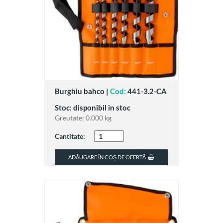
Burghiu bahco |
Cod:
441-3.2-CA
Stoc: disponibil in stoc
Greutate:
0.000 kg
Cantitate:
ADĂUGARE ÎN COȘ DE OFERTĂ