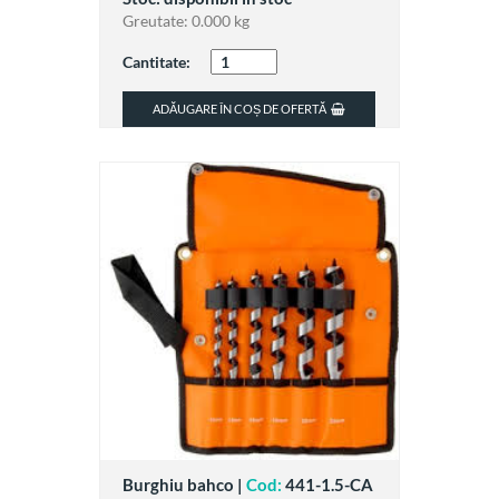
Greutate:
0.000 kg
Cantitate:
ADĂUGARE ÎN COȘ DE OFERTĂ
Burghiu bahco |
Cod:
441-1.5-CA