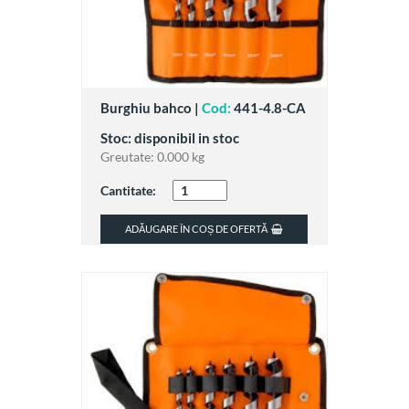
Burghiu bahco |
Cod:
441-4.8-CA
Stoc: disponibil in stoc
Greutate:
0.000 kg
Cantitate:
ADĂUGARE ÎN COȘ DE OFERTĂ