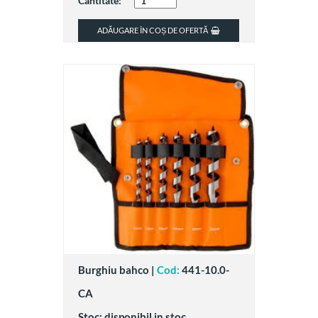
Cantitate:
ADĂUGARE ÎN COȘ DE OFERTĂ
Burghiu bahco |
Cod:
441-10.0-
CA
Stoc: disponibil in stoc