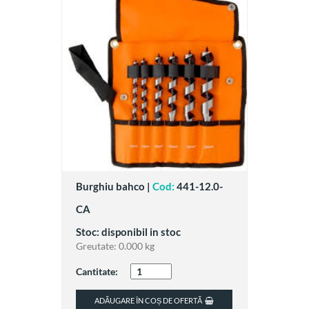
Burghiu bahco |
Cod:
441-12.0-
CA
Stoc: disponibil in stoc
Greutate:
0.000 kg
Cantitate:
ADĂUGARE ÎN COȘ DE OFERTĂ