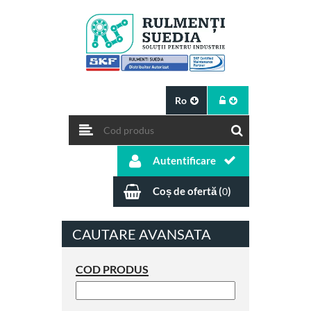
Ro
Autentificare
Coș de ofertă (
)
0
CAUTARE AVANSATA
COD PRODUS