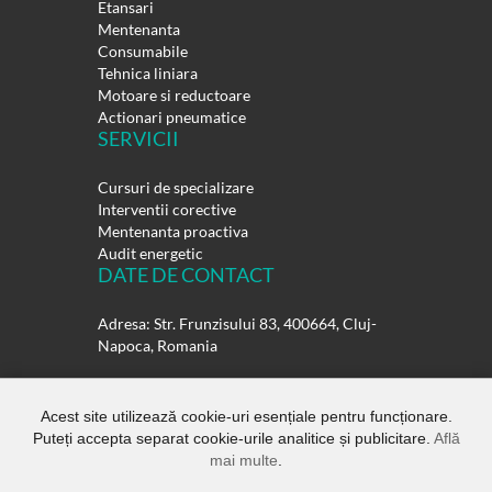
Etansari
Mentenanta
Consumabile
Tehnica liniara
Motoare si reductoare
Actionari pneumatice
SERVICII
Cursuri de specializare
Interventii corective
Mentenanta proactiva
Audit energetic
DATE DE CONTACT
Adresa: Str. Frunzisului 83, 400664, Cluj-
Napoca, Romania
Telefon:
0264-432358
0264-432359
Acest site utilizează cookie-uri esențiale pentru funcționare.
Puteți accepta separat cookie-urile analitice și publicitare.
Află
E-mail:
office@rulmentisuedia.ro
mai multe
.