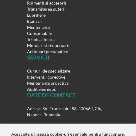
Rulmenti si accesorii
Transmiterea puterii
Lubrifiere
Etansari
Mentenanta
Consumabile
Tehnica liniara
Motoare si reductoare
Actionari pneumatice
SERVICII
Cursuri de specializare
Interventii corective
Mentenanta proactiva
Audit energetic
DATE DE CONTACT
Adresa: Str. Frunzisului 83, 400664, Cluj-
Napoca, Romania
Telefon:
0264-432358
0264-432359
Acest site utilizează cookie-uri esențiale pentru funcționare.