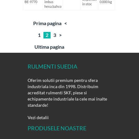
BE-9770
imbus
0.000 kg
in stoc
hexa.bahco
Prima pagina
<
1
2
3
>
Ultima pagina
RULMENTI SUEDIA
Oferim solutii premium pentru sfera
industriala inca din 1998. Distribuim
acreditat rulmenti SKF, piese si
echipamente industriale la cele mai inalte
standarde!
Vezi detalii
PRODUSELE NOASTRE