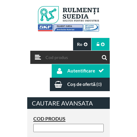
Ro
Autentificare
Coș de ofertă (
)
0
CAUTARE AVANSATA
COD PRODUS