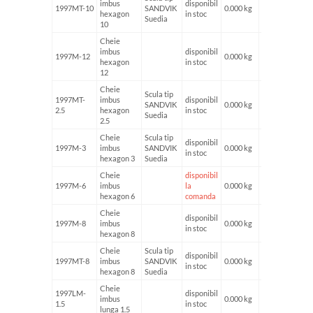
imbus
disponibil
1997MT-10
SANDVIK
0.000 kg
hexagon
in stoc
Suedia
10
Cheie
imbus
disponibil
1997M-12
0.000 kg
hexagon
in stoc
12
Cheie
Scula tip
1997MT-
imbus
disponibil
SANDVIK
0.000 kg
2.5
hexagon
in stoc
Suedia
2.5
Cheie
Scula tip
disponibil
1997M-3
imbus
SANDVIK
0.000 kg
in stoc
hexagon 3
Suedia
Cheie
disponibil
1997M-6
imbus
la
0.000 kg
hexagon 6
comanda
Cheie
disponibil
1997M-8
imbus
0.000 kg
in stoc
hexagon 8
Cheie
Scula tip
disponibil
1997MT-8
imbus
SANDVIK
0.000 kg
in stoc
hexagon 8
Suedia
Cheie
1997LM-
disponibil
imbus
0.000 kg
1.5
in stoc
lunga 1.5