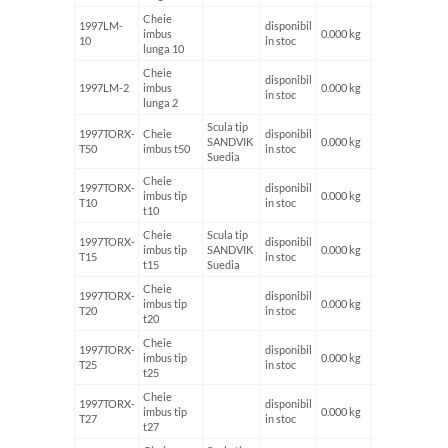
Cheie
1997LM-
disponibil
imbus
0.000 kg
10
in stoc
lunga 10
Cheie
disponibil
1997LM-2
imbus
0.000 kg
in stoc
lunga 2
Scula tip
1997TORX-
Cheie
disponibil
SANDVIK
0.000 kg
T50
imbus t50
in stoc
Suedia
Cheie
1997TORX-
disponibil
imbus tip
0.000 kg
T10
in stoc
t10
Cheie
Scula tip
1997TORX-
disponibil
imbus tip
SANDVIK
0.000 kg
T15
in stoc
t15
Suedia
Cheie
1997TORX-
disponibil
imbus tip
0.000 kg
T20
in stoc
t20
Cheie
1997TORX-
disponibil
imbus tip
0.000 kg
T25
in stoc
t25
Cheie
1997TORX-
disponibil
imbus tip
0.000 kg
T27
in stoc
t27