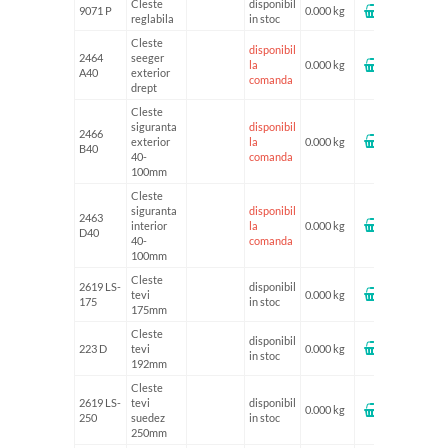
Cleste
disponibil
9071 P
0.000 kg
reglabila
in stoc
Cleste
disponibil
2464
seeger
la
0.000 kg
A40
exterior
comanda
drept
Cleste
siguranta
disponibil
2466
exterior
la
0.000 kg
B40
40-
comanda
100mm
Cleste
siguranta
disponibil
2463
interior
la
0.000 kg
D40
40-
comanda
100mm
Cleste
2619 LS-
disponibil
tevi
0.000 kg
175
in stoc
175mm
Cleste
disponibil
223 D
tevi
0.000 kg
in stoc
192mm
Cleste
2619 LS-
tevi
disponibil
0.000 kg
250
suedez
in stoc
250mm