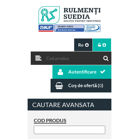
Ro
Autentificare
Coș de ofertă (
)
0
CAUTARE AVANSATA
COD PRODUS