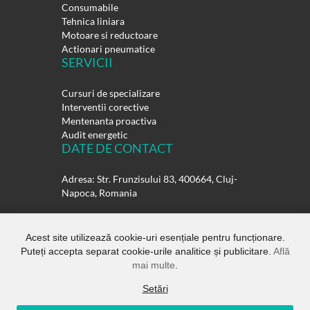
Consumabile
Tehnica liniara
Motoare si reductoare
Actionari pneumatice
SERVICII
Cursuri de specializare
Interventii corective
Mentenanta proactiva
Audit energetic
DATE DE CONTACT
Adresa: Str. Frunzisului 83, 400664, Cluj-
Napoca, Romania
Telefon:
0264-432358
0264-432359
Acest site utilizează cookie-uri esențiale pentru funcționare.
Puteți accepta separat cookie-urile analitice și publicitare.
Află
E-mail:
office@rulmentisuedia.ro
mai multe
.
Setări