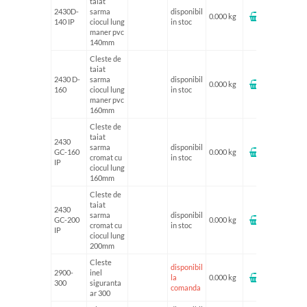
taiat
2430D-
sarma
disponibil
0.000 kg
140 IP
ciocul lung
in stoc
maner pvc
140mm
Cleste de
taiat
2430 D-
sarma
disponibil
0.000 kg
160
ciocul lung
in stoc
maner pvc
160mm
Cleste de
taiat
2430
sarma
disponibil
GC-160
0.000 kg
cromat cu
in stoc
IP
ciocul lung
160mm
Cleste de
taiat
2430
sarma
disponibil
GC-200
0.000 kg
cromat cu
in stoc
IP
ciocul lung
200mm
Cleste
disponibil
2900-
inel
la
0.000 kg
300
siguranta
comanda
ar 300