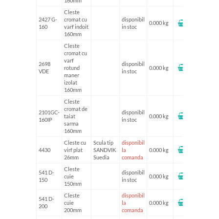
160mm
Cleste
2427 G-
cromat cu
disponibil
0.000 kg
160
varf indoit
in stoc
160mm
Cleste
cromat cu
varf
2698
disponibil
rotund
0.000 kg
VDE
in stoc
maner
izolat
160mm
Cleste
cromat de
2101GC-
disponibil
taiat
0.000 kg
160IP
in stoc
sarma
160mm
Cleste cu
Scula tip
disponibil
4430
virf plat
SANDVIK
la
0.000 kg
26mm
Suedia
comanda
Cleste
541 D-
disponibil
cuie
0.000 kg
150
in stoc
150mm
Cleste
disponibil
541 D-
cuie
la
0.000 kg
200
200mm
comanda