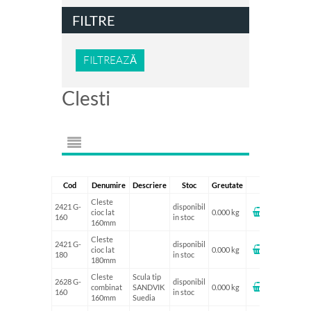
FILTRE
FILTREAZĂ
Clesti
Cod
Denumire
Descriere
Stoc
Greutate
Cleste
2421 G-
disponibil
cioc lat
0.000 kg
160
in stoc
160mm
Cleste
2421 G-
disponibil
cioc lat
0.000 kg
180
in stoc
180mm
Cleste
Scula tip
2628 G-
disponibil
combinat
SANDVIK
0.000 kg
160
in stoc
160mm
Suedia