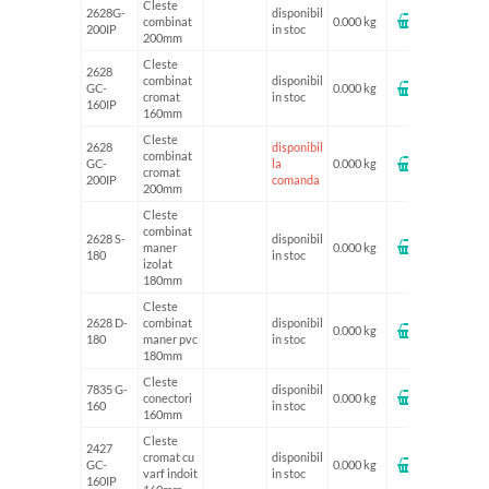
Cleste
2628G-
disponibil
combinat
0.000 kg
200IP
in stoc
200mm
Cleste
2628
combinat
disponibil
GC-
0.000 kg
cromat
in stoc
160IP
160mm
Cleste
2628
disponibil
combinat
GC-
la
0.000 kg
cromat
200IP
comanda
200mm
Cleste
combinat
2628 S-
disponibil
maner
0.000 kg
180
in stoc
izolat
180mm
Cleste
2628 D-
combinat
disponibil
0.000 kg
180
maner pvc
in stoc
180mm
Cleste
7835 G-
disponibil
conectori
0.000 kg
160
in stoc
160mm
Cleste
2427
cromat cu
disponibil
GC-
0.000 kg
varf indoit
in stoc
160IP