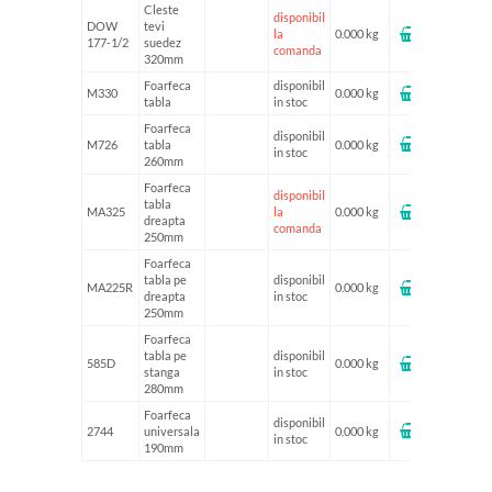
Cleste
disponibil
DOW
tevi
la
0.000 kg
177-1/2
suedez
comanda
320mm
Foarfeca
disponibil
M330
0.000 kg
tabla
in stoc
Foarfeca
disponibil
M726
tabla
0.000 kg
in stoc
260mm
Foarfeca
disponibil
tabla
MA325
la
0.000 kg
dreapta
comanda
250mm
Foarfeca
tabla pe
disponibil
MA225R
0.000 kg
dreapta
in stoc
250mm
Foarfeca
tabla pe
disponibil
585D
0.000 kg
stanga
in stoc
280mm
Foarfeca
disponibil
2744
universala
0.000 kg
in stoc
190mm