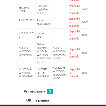
comanda
Carucior
disponibil
SBG30FL-
sbg30fl-n-
la
0.000 kg
ZZK1
zz-k1
comanda
disponibil
R16-232-232-
Patina cu
la
0.000 kg
0
bila rexroth
comanda
disponibil
R16-532-232-
Patina cu
la
0.000 kg
0
bile
comanda
Sistem
KUSE45-
liniar INA
KUSE45-
disponibil
W2/650.0-
KUSE45-
W2/650.0-
la
0.000 kg
62.50/62.50-
W2/650.0-
62.50/62.50-
comanda
V1
62.50/62.50-
V1-G3
V1-G3
KUSE20-H-
KUSE20-H-
UNITATE
disponibil
W2/650.0-
W2/650.0-
SISTEM
la
0.000 kg
25.00/25.00-
25/25-V1-G3
LINIAR INA
comanda
V1-G3
Prima pagina
1
Ultima pagina