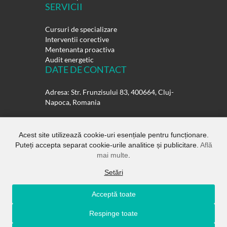
SERVICII
Cursuri de specializare
Interventii corective
Mentenanta proactiva
Audit energetic
DATE DE CONTACT
Adresa: Str. Frunzisului 83, 400664, Cluj-
Napoca, Romania
Telefon:
0264-432358
0264-432359
Acest site utilizează cookie-uri esențiale pentru funcționare.
Puteți accepta separat cookie-urile analitice și publicitare.
Află
E-mail:
office@rulmentisuedia.ro
mai multe
.
Setări
Acceptă toate
Copyright ©
Rulmenti Suedia SRL.
All
Respinge toate
Rights Reserved