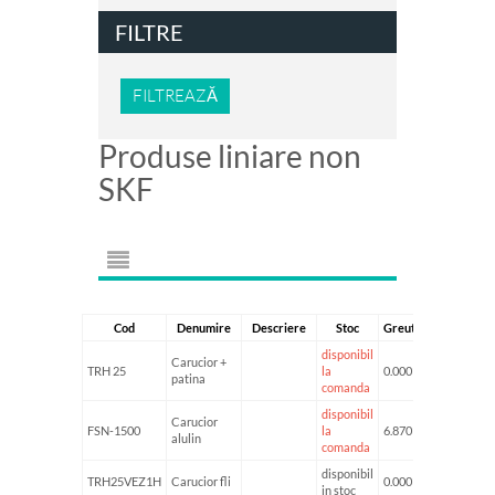
FILTRE
FILTREAZĂ
Produse liniare non
SKF
Cod
Denumire
Descriere
Stoc
Greutate
disponibil
Carucior +
TRH 25
la
0.000 kg
patina
comanda
disponibil
Carucior
FSN-1500
la
6.870 kg
alulin
comanda
disponibil
TRH25VEZ1H
Carucior fli
0.000 kg
in stoc