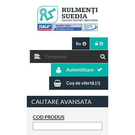
Ro
Autentificare
Coș de ofertă (
)
0
CAUTARE AVANSATA
COD PRODUS