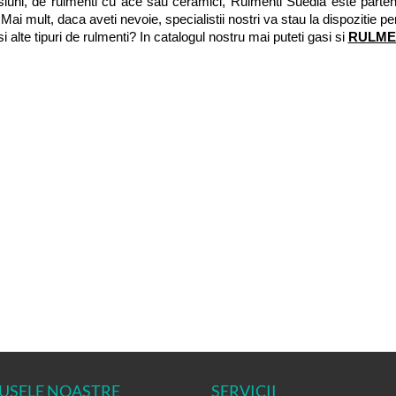
iuni, de rulmenti cu ace sau ceramici, Rulmenti Suedia este partene
i! Mai mult, daca aveti nevoie, specialistii nostri va stau la dispozitie p
si alte tipuri de rulmenti? In catalogul nostru mai puteti gasi si 
RULME
USELE NOASTRE
SERVICII