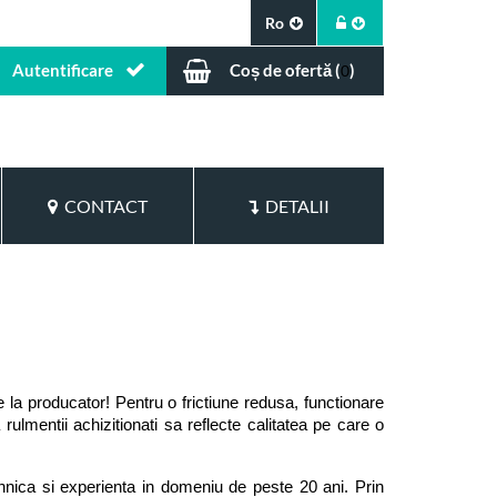
Ro
Autentificare
Coș de ofertă (
)
0
CONTACT
DETALII
 la producator! Pentru o frictiune redusa, functionare 
a rulmentii achizitionati sa reflecte calitatea pe care o 
hnica si experienta in domeniu de peste 20 ani. Prin 