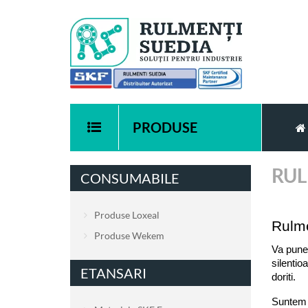
PRODUSE
RUL
CONSUMABILE
Produse Loxeal
Rulme
Produse Wekem
Va punem
silentio
ETANSARI
doriti. 
Suntem d