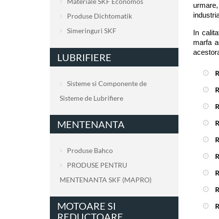
Materiale SKF Economos
urmare,
industri
Produse Dichtomatik
Simeringuri SKF
In calit
marfa ac
acestora
LUBRIFIERE
R
Sisteme si Componente de
R
Sisteme de Lubrifiere
R
MENTENANTA
R
R
Produse Bahco
R
PRODUSE PENTRU
R
MENTENANTA SKF (MAPRO)
R
MOTOARE SI
R
REDUCTOARE