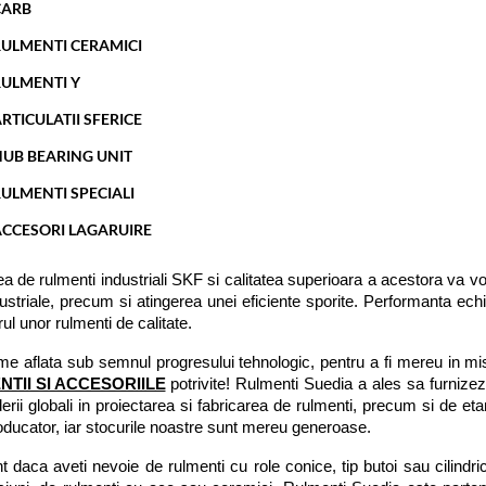
CARB
ULMENTI CERAMICI
ULMENTI Y
RTICULATII SFERICE
UB BEARING UNIT
ULMENTI SPECIALI
CCESORI LAGARUIRE
ea de rulmenti industriali SKF si calitatea superioara a acestora va 
ustriale, precum si atingerea unei eficiente sporite. Performanta echi
rul unor rulmenti de calitate. 
ume aflata sub semnul progresului tehnologic, pentru a fi mereu in mi
TII SI ACCESORIILE
 potrivite! Rulmenti Suedia a ales sa furnizez
iderii globali in proiectarea si fabricarea de rulmenti, precum si de et
oducator, iar stocurile noastre sunt mereu generoase. 
nt daca aveti nevoie de rulmenti cu role conice, tip butoi sau cilindrice,