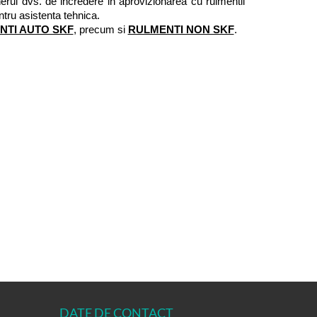
rul dvs. de incredere in aprovizionarea cu rulmentii 
entru asistenta tehnica. 
NTI AUTO SKF
, precum si 
RULMENTI NON SKF
. 
DATE DE CONTACT