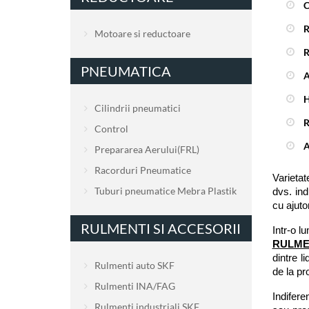
R
Motoare si reductoare
R
PNEUMATICA
A
H
Cilindrii pneumatici
R
Control
A
Prepararea Aerului(FRL)
Racorduri Pneumatice
Varietat
Tuburi pneumatice Mebra Plastik
dvs. ind
cu ajuto
RULMENTI SI ACCESORII
Intr-o l
RULMEN
dintre l
Rulmenti auto SKF
de la pr
Rulmenti INA/FAG
Indifere
Rulmenti industriali SKF