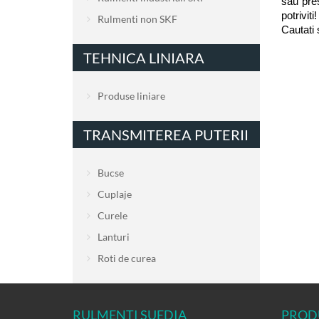
sau pres
potrivit
Rulmenti non SKF
Cautati 
TEHNICA LINIARA
Produse liniare
TRANSMITEREA PUTERII
Bucse
Cuplaje
Curele
Lanturi
Roti de curea
RULMENTI SUEDIA
PROD