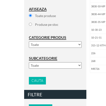
3830-50-VIP
AFISEAZA
3830-44-VIP
Toate produse
3830-35-VIP
Produse pe stoc
10-30-23
CATEGORIE PRODUS
10-21-51
315-12-XT9
226
SUBCATEGORIE
268
MR726
CAUTA
FILTRE