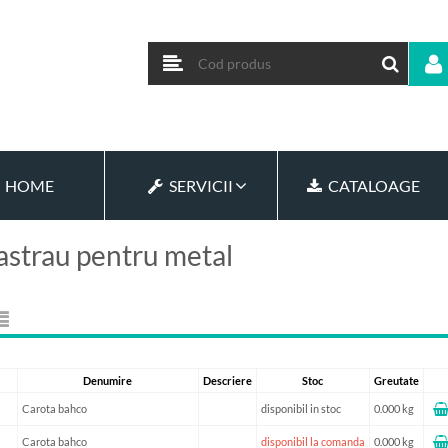
HOME
SERVICII
CATALOAGE
astrau pentru metal
Denumire
Descriere
Stoc
Greutate
Carota bahco
disponibil in stoc
0.000 kg
Carota bahco
disponibil la comanda
0.000 kg