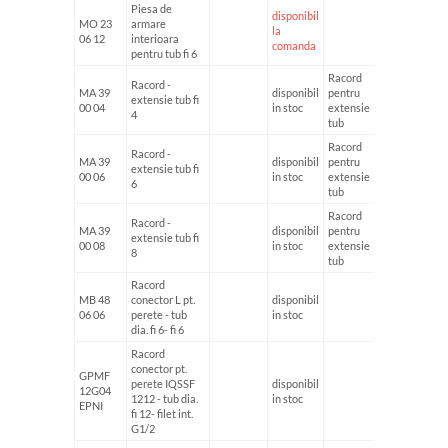
Piesa de
disponibil
MO 23
armare
la
06 12
interioara
comanda
pentru tub fi 6
Racord
Racord -
MA 39
disponibil
pentru
extensie tub fi
fi4
00 04
in stoc
extensie
4
tub
Racord
Racord -
MA 39
disponibil
pentru
extensie tub fi
fi6
00 06
in stoc
extensie
6
tub
Racord
Racord -
MA 39
disponibil
pentru
extensie tub fi
fi6
00 08
in stoc
extensie
8
tub
Racord
MB 48
conector L pt.
disponibil
06 06
perete - tub
in stoc
dia. fi 6- fi 6
Racord
conector pt.
GPMF
perete IQSSF
disponibil
12G04
1212 - tub dia.
in stoc
EPNI
fi 12- filet int.
G1/2