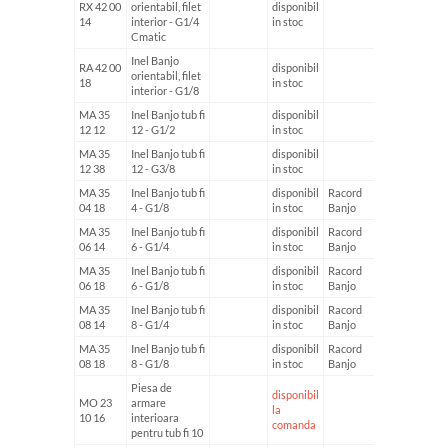
RX 42 00
orientabil, filet
disponibil
14
interior - G1/4
in stoc
Cmatic
Inel Banjo
RA 42 00
disponibil
orientabil, filet
18
in stoc
interior - G1/8
MA 35
Inel Banjo tub fi
disponibil
12 12
12 - G1/2
in stoc
MA 35
Inel Banjo tub fi
disponibil
12 38
12 - G3/8
in stoc
MA 35
Inel Banjo tub fi
disponibil
Racord
fi4
04 18
4 - G1/8
in stoc
Banjo
MA 35
Inel Banjo tub fi
disponibil
Racord
fi6
06 14
6 - G1/4
in stoc
Banjo
MA 35
Inel Banjo tub fi
disponibil
Racord
fi6
06 18
6 - G1/8
in stoc
Banjo
MA 35
Inel Banjo tub fi
disponibil
Racord
fi8
08 14
8 - G1/4
in stoc
Banjo
MA 35
Inel Banjo tub fi
disponibil
Racord
fi8
08 18
8 - G1/8
in stoc
Banjo
Piesa de
disponibil
MO 23
armare
la
10 16
interioara
comanda
pentru tub fi 10