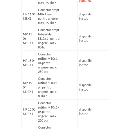
comanda
max. 250 bar
Conector drept
HP 11 06
M8x1 - ø6
disponibil
M8X1
pentru ungere -
in stoc
max. 250 bar
Conector drept
MP 11
tub ø6 filet
disponibil
06
M10x1 - pentru
in stoc
M10X1
ungere - max.
80 bar
Conector
rotitor M10x1 -
HP 18 04
disponibil
ø4 pentru
M10X1
in stoc
ungere - max.
250 bar
Conector
MP 15
rotitor M10x1 -
disponibil
04
ø4 pentru
in stoc
M10X1
ungere - max.
80 bar
Conector
rotitor M10x1 -
HP 18 06
disponibil
ø6 pentru
M10X1
in stoc
ungere - max.
250 bar
Conector