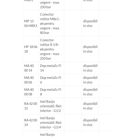
ungere - max.
250 bar
Conector
rotitor M8x1 -
MP 15
disponibil
ø6 pentru
06 M8X1
in stoc
ungere - max.
80 bar
Conector
rotitor R 1/8 -
HP 18 06
disponibil
ø6 pentru
18
in stoc
ungere - max.
250 bar
MA 40
Dop metalic FI
disponibil
00 14
14
in stoc
MA 40
Dop metalic FI
disponibil
00 06
6
in stoc
MA 40
Dop metalic FI
disponibil
00 08
8
in stoc
Inel Banjo
RA 42 00
disponibil
orientabil, filet
12
in stoc
interior - G1/2
Inel Banjo
RA 42 00
disponibil
orientabil, filet
14
in stoc
interior - G1/4
Inel Banjo