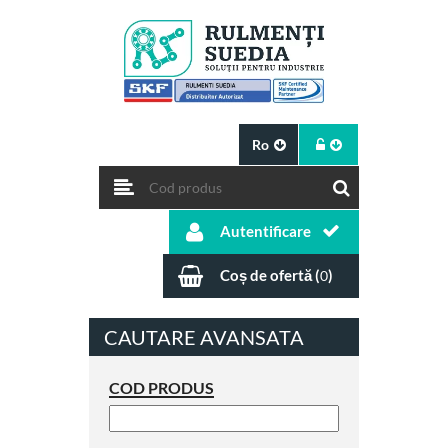
Ro
Autentificare
Coș de ofertă (
)
0
CAUTARE AVANSATA
COD PRODUS