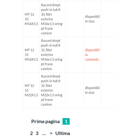
Racord drept
push-in tub fi
MT 12
10, filet
disponibil
10
exterior
in stoc
M16X1,5
M16x1.5 oring
pt frane
camion
Racord drept
push-in tub fi
MT 12
15, filet
disponibil
15
exterior
la
M16X1,5
M16x1.5 oring
comanda
pt frane
camion
Racord drept
push-in tub fi
MT 12
15, filet
disponibil
15
exterior
in stoc
M22X1,5
M22x1.5 oring
pt frane
camion
Prima pagina
1
2
3
...
>
Ultima