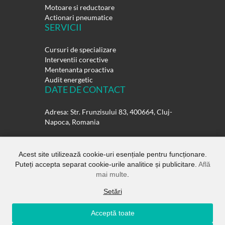
Motoare si reductoare
Actionari pneumatice
SERVICII
Cursuri de specializare
Interventii corective
Mentenanta proactiva
Audit energetic
DATE DE CONTACT
Adresa: Str. Frunzisului 83, 400664, Cluj-
Napoca, Romania
Telefon:
0264-432358
0264-432359
Acest site utilizează cookie-uri esențiale pentru funcționare.
Puteți accepta separat cookie-urile analitice și publicitare.
Află
E-mail:
office@rulmentisuedia.ro
mai multe
.
Setări
Acceptă toate
Copyright ©
Rulmenti Suedia SRL.
All