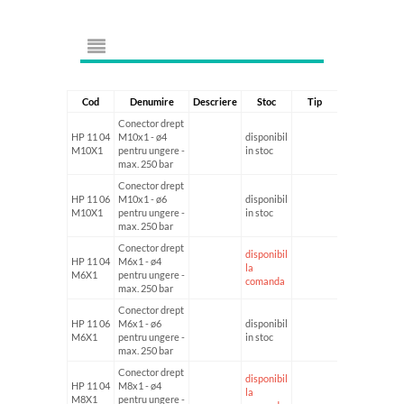
Cod
Denumire
Descriere
Stoc
Tip
Dimensiune1
Conector drept
HP 11 04
M10x1 - ø4
disponibil
M10X1
pentru ungere -
in stoc
max. 250 bar
Conector drept
HP 11 06
M10x1 - ø6
disponibil
M10X1
pentru ungere -
in stoc
max. 250 bar
Conector drept
disponibil
HP 11 04
M6x1 - ø4
la
M6X1
pentru ungere -
comanda
max. 250 bar
Conector drept
HP 11 06
M6x1 - ø6
disponibil
M6X1
pentru ungere -
in stoc
max. 250 bar
Conector drept
disponibil
HP 11 04
M8x1 - ø4
la
M8X1
pentru ungere -