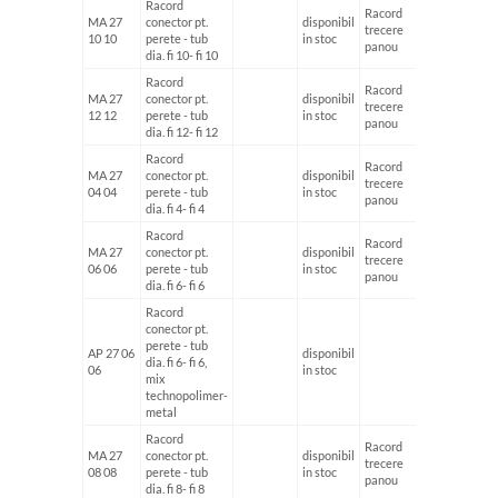
Racord
Racord
MA 27
conector pt.
disponibil
trecere
fi10
10 10
perete - tub
in stoc
panou
dia. fi 10- fi 10
Racord
Racord
MA 27
conector pt.
disponibil
trecere
fi12
12 12
perete - tub
in stoc
panou
dia. fi 12- fi 12
Racord
Racord
MA 27
conector pt.
disponibil
trecere
fi4
04 04
perete - tub
in stoc
panou
dia. fi 4- fi 4
Racord
Racord
MA 27
conector pt.
disponibil
trecere
fi6
06 06
perete - tub
in stoc
panou
dia. fi 6- fi 6
Racord
conector pt.
perete - tub
AP 27 06
disponibil
dia. fi 6- fi 6,
06
in stoc
mix
technopolimer-
metal
Racord
Racord
MA 27
conector pt.
disponibil
trecere
fi8
08 08
perete - tub
in stoc
panou
dia. fi 8- fi 8