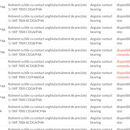
Rulment cu bile cu contact unghiular(rulment de precizie)
Angular contact
disponibil
P4A
1 r SKF 7003 CDGA/P4A
bearing
stoc
Rulment cu bile cu contact unghiular(rulment de precizie)
Angular contact
disponibil
1 r SKF 7004 ACDGA/P4A
bearing
stoc
Rulment cu bile cu contact unghiular(rulment de precizie)
Angular contact
disponibil
P4A
1 r SKF 7004 CDGA/P4A
bearing
stoc
Rulment cu bile cu contact unghiular(rulment de precizie)
Angular contact
disponibil
P4A
1 r SKF 7004 CDGB/P4A
bearing
stoc
Rulment cu bile cu contact unghiular(rulment de precizie)
Angular contact
disponibil
P4A
1 r SKF 7004 CEGA/P4A
bearing
comanda
Rulment cu bile cu contact unghiular(rulment de precizie)
Angular contact
disponibil
1 r SKF 7005 ACDGB/P4A
bearing
comanda
Rulment cu bile cu contact unghiular(rulment de precizie)
Angular contact
disponibil
1 r SKF 7005 CD/P4ADGA
bearing
comanda
Rulment cu bile cu contact unghiular(rulment de precizie)
Angular contact
disponibil
P4A
1 r SKF 7005 CDGA/P4A
bearing
stoc
Rulment cu bile cu contact unghiular(rulment de precizie)
Angular contact
disponibil
P4A
1 r SKF 7005 CDGB/P4A
bearing
stoc
Rulment cu bile cu contact unghiular(rulment de precizie)
Angular contact
disponibil
A
1 r SKF 7005 CEGA/HCP4A
bearing
stoc
Rulment cu bile cu contact unghiular(rulment de precizie)
Angular contact
disponibil
1 r SKF 7006 ACDGA/P4A
bearing
stoc
Rulment cu bile cu contact unghiular(rulment de precizie)
Angular contact
disponibil