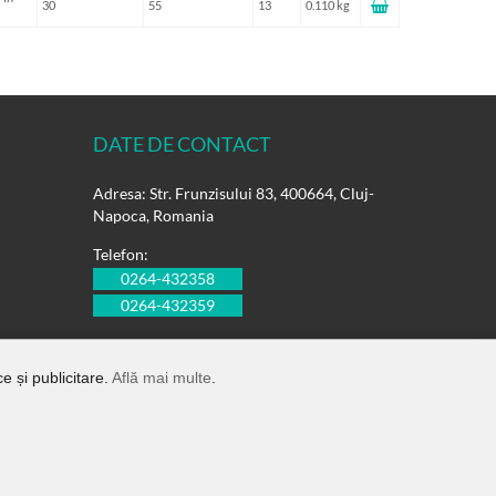
30
55
13
0.110 kg
DATE DE CONTACT
Adresa: Str. Frunzisului 83, 400664, Cluj-
Napoca, Romania
Telefon:
0264-432358
0264-432359
E-mail:
office@rulmentisuedia.ro
e și publicitare.
Află mai multe
.