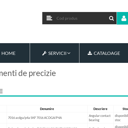
HOME
SERVICII
CATALOAGE
enti de precizie
Denumire
Descriere
Sto
Angular contact
disponibil
7016 acdga/p4a SKF 7016 ACDGA/P4A
bearing
stoc
disponibil