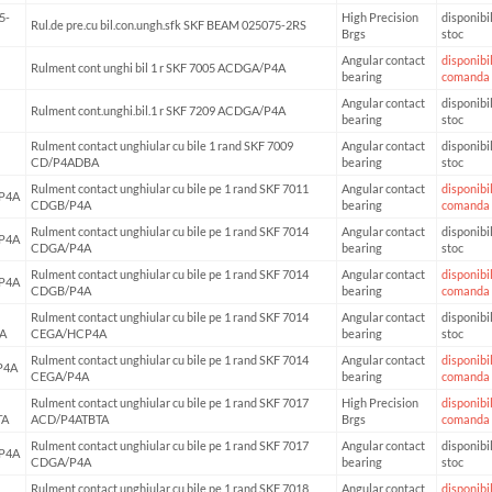
5-
High Precision
disponibil
Rul.de pre.cu bil.con.ungh.sfk SKF BEAM 025075-2RS
Brgs
stoc
Angular contact
disponibil
Rulment cont unghi bil 1 r SKF 7005 ACDGA/P4A
bearing
comanda
Angular contact
disponibil
Rulment cont.unghi.bil.1 r SKF 7209 ACDGA/P4A
bearing
stoc
Rulment contact unghiular cu bile 1 rand SKF 7009
Angular contact
disponibil
CD/P4ADBA
bearing
stoc
Rulment contact unghiular cu bile pe 1 rand SKF 7011
Angular contact
disponibil
P4A
CDGB/P4A
bearing
comanda
Rulment contact unghiular cu bile pe 1 rand SKF 7014
Angular contact
disponibil
P4A
CDGA/P4A
bearing
stoc
Rulment contact unghiular cu bile pe 1 rand SKF 7014
Angular contact
disponibil
P4A
CDGB/P4A
bearing
comanda
Rulment contact unghiular cu bile pe 1 rand SKF 7014
Angular contact
disponibil
A
CEGA/HCP4A
bearing
stoc
Rulment contact unghiular cu bile pe 1 rand SKF 7014
Angular contact
disponibil
P4A
CEGA/P4A
bearing
comanda
Rulment contact unghiular cu bile pe 1 rand SKF 7017
High Precision
disponibil
TA
ACD/P4ATBTA
Brgs
comanda
Rulment contact unghiular cu bile pe 1 rand SKF 7017
Angular contact
disponibil
P4A
CDGA/P4A
bearing
stoc
Rulment contact unghiular cu bile pe 1 rand SKF 7018
Angular contact
disponibil