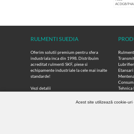
ACDGB/P4A
RULMENTI SUEDIA
PROD
Oferim solutii premium pentru sfera
Rulmenti
industriala inca din 1998. Distribuim
Transmit
acreditat rulmenti SKF, piese si
Lubrifie
echipamente industriale la cele mai inalte
Etansari
standarde!
Mentena
Consuma
Vezi detalii
Tehnica 
Motoare 
Actiona
Acest site utilizează cookie-uri
Copyright ©
Rulmenti Suedia SRL.
All Rights Reserved