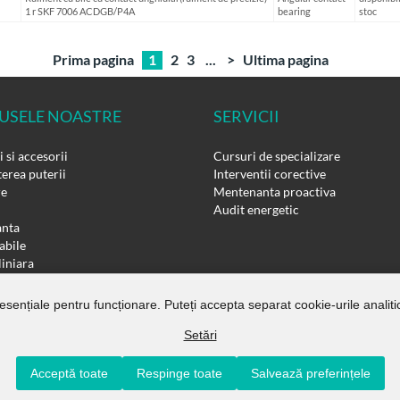
1 r SKF 7006 ACDGB/P4A
bearing
stoc
Prima pagina
1
2
3
...
>
Ultima pagina
USELE NOASTRE
SERVICII
 si accesorii
Cursuri de specializare
erea puterii
Interventii corective
re
Mentenanta proactiva
Audit energetic
nta
bile
liniara
si reductoare
ri pneumatice
 esențiale pentru funcționare. Puteți accepta separat cookie-urile analitic
Setări
Acceptă toate
Respinge toate
Salvează preferințele