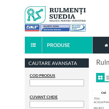
PRODUSE
Rulm
CAUTARE AVANSATA
COD PRODUS
Cod
CUVANT CHEIE
7016
ACDGA/P4A
NN 3017