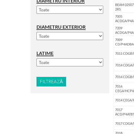
DIAMETRU INTERIOR
BEAM 02507
2RS
7005
ACDGA/P4A
DIAMETRU EXTERIOR
7209
ACDGA/P4A
7009
CD/P4ADBA
LATIME
7011 CDGB/
7014 CDGA/
7014 CDGB/
FILTREAZĂ
7014
CEGA/HCP4
7014 CEGA/
7017
ACD/P4ATB
7017 CDGA/
7018