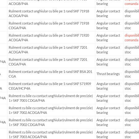
ACDGB/P4A
bearing
comanda
Rulment contact unghiular cu bile pe 1 rand SKF 71918
Angular contact
disponibil
ACDGA/P4A
bearing
stoc
Rulment contact unghiular cu bile pe 1 rand SKF 71918
Angular contact
disponibil
CDGA/P4A
bearing
stoc
Rulment contact unghiular cu bile pe 1 rand SKF 71920
Angular contact
disponibil
ACDGA/P4A
bearing
comanda
Rulment contact unghiular cu bile pe 1 rand SKF 7201
Angular contact
disponibil
ACDGA/P4A
bearing
stoc
Rulment contact unghiular cu bile pe 1 rand SKF 7201
Angular contact
disponibil
P4A
CDGA/P4A
bearing
stoc
Rulment contact unghiular cu bile pe 1 rand SKF BSA 201
disponibil
A
Thrust bearings
CGA
stoc
Rulment contact unghiular cu bile pe 1 rand SKF S71909
Angular contact
disponibil
A
CEGA/HCP4A
bearing
stoc
Rulment cu bile cu contact unghiular(rulment de precizie)
Angular contact
disponibil
P4A
1 r SKF 7001 CDGA/P4A
bearing
stoc
Rulment cu bile cu contact unghiular(rulment de precizie)
Angular contact
disponibil
1 r SKF 7002 ACDGA/P4A
bearing
stoc
Rulment cu bile cu contact unghiular(rulment de precizie)
Angular contact
disponibil
P4A
1 r SKF 7002 CDGA/P4A
bearing
stoc
Rulment cu bile cu contact unghiular(rulment de precizie)
Angular contact
disponibil
1 r SKF 7003 ACDGA/P4A
bearing
stoc