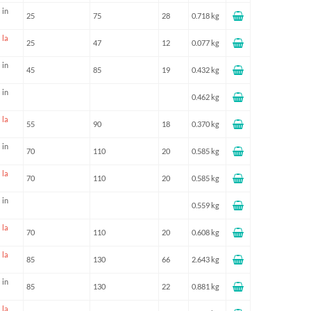
 in
25
75
28
0.718 kg
 la
25
47
12
0.077 kg
 in
45
85
19
0.432 kg
 in
0.462 kg
 la
55
90
18
0.370 kg
 in
70
110
20
0.585 kg
 la
70
110
20
0.585 kg
 in
0.559 kg
 la
70
110
20
0.608 kg
 la
85
130
66
2.643 kg
 in
85
130
22
0.881 kg
 la