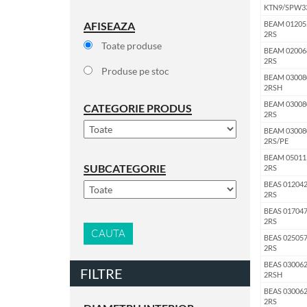
KTN9/SPW3
AFISEAZA
BEAM 01205
2RS
Toate produse
BEAM 02006
2RS
Produse pe stoc
BEAM 03008
2RSH
BEAM 03008
CATEGORIE PRODUS
2RS
BEAM 03008
2RS/PE
BEAM 05011
SUBCATEGORIE
2RS
BEAS 012042
2RS
BEAS 017047
2RS
CAUTA
BEAS 025057
2RS
BEAS 030062
FILTRE
2RSH
BEAS 030062
2RS