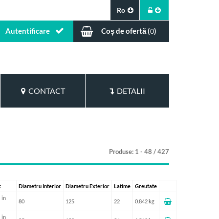
Ro
Autentificare
Coș de ofertă (
)
0
CONTACT
DETALII
Produse: 1 - 48 / 427
c
Diametru Interior
Diametru Exterior
Latime
Greutate
 in
80
125
22
0.842 kg
 in