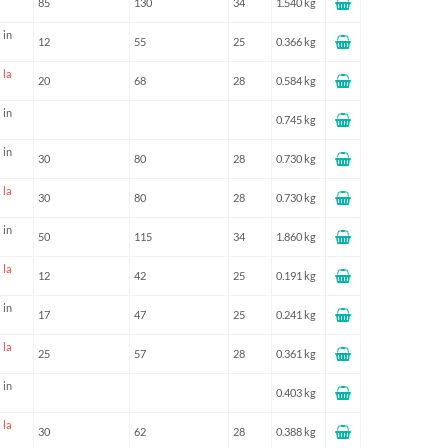
85
130
34
1.540 kg
 in
12
55
25
0.366 kg
 la
20
68
28
0.584 kg
 in
0.745 kg
 in
30
80
28
0.730 kg
 la
30
80
28
0.730 kg
 in
50
115
34
1.860 kg
 la
12
42
25
0.191 kg
 in
17
47
25
0.241 kg
 la
25
57
28
0.361 kg
 in
0.403 kg
 la
30
62
28
0.388 kg