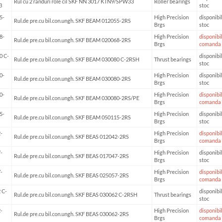
Rul cu 2 randuri role cil SKF NN 3017 KTN9/SPW33
Roller bearings
3
stoc
5-
High Precision
disponibil
Rul.de pre.cu bil.con.ungh. SKF BEAM 012055-2RS
Brgs
stoc
8-
High Precision
disponibil
Rul.de pre.cu bil.con.ungh. SKF BEAM 020068-2RS
Brgs
comanda
0 C-
disponibil
Rul.de pre.cu bil.con.ungh. SKF BEAM 030080 C-2RSH
Thrust bearings
stoc
0-
High Precision
disponibil
Rul.de pre.cu bil.con.ungh. SKF BEAM 030080-2RS
Brgs
stoc
0-
High Precision
disponibil
Rul.de pre.cu bil.con.ungh. SKF BEAM 030080-2RS/PE
Brgs
comanda
5-
High Precision
disponibil
Rul.de pre.cu bil.con.ungh. SKF BEAM 050115-2RS
Brgs
stoc
-
High Precision
disponibil
Rul.de pre.cu bil.con.ungh. SKF BEAS 012042-2RS
Brgs
comanda
-
High Precision
disponibil
Rul.de pre.cu bil.con.ungh. SKF BEAS 017047-2RS
Brgs
stoc
-
High Precision
disponibil
Rul.de pre.cu bil.con.ungh. SKF BEAS 025057-2RS
Brgs
comanda
 C-
disponibil
Rul.de pre.cu bil.con.ungh. SKF BEAS 030062 C-2RSH
Thrust bearings
stoc
-
High Precision
disponibil
Rul.de pre.cu bil.con.ungh. SKF BEAS 030062-2RS
Brgs
comanda