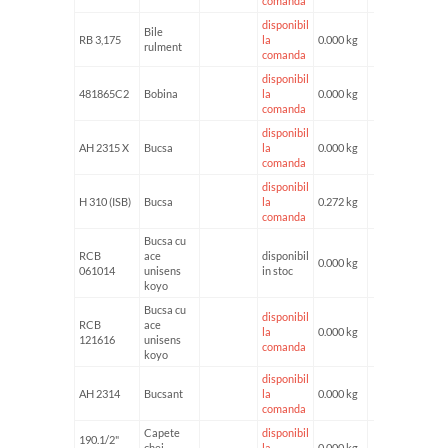
comanda
disponibil
Bile
RB 3,175
la
0.000 kg
rulment
comanda
disponibil
481865C2
Bobina
la
0.000 kg
comanda
disponibil
AH 2315 X
Bucsa
la
0.000 kg
comanda
disponibil
H 310 (ISB)
Bucsa
la
0.272 kg
comanda
Bucsa cu
RCB
ace
disponibil
0.000 kg
061014
unisens
in stoc
koyo
Bucsa cu
disponibil
RCB
ace
la
0.000 kg
121616
unisens
comanda
koyo
disponibil
AH 2314
Bucsant
la
0.000 kg
comanda
Capete
disponibil
190.1/2"
chei
la
0.000 kg