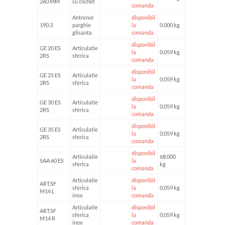
260 MM
cu clichet
comanda
Antrenor
disponibil
190.3
parghie
la
0.000 kg
glisanta
comanda
disponibil
GE 20 ES
Articulatie
la
0.059 kg
2RS
sferica
comanda
disponibil
GE 25 ES
Articulatie
la
0.059 kg
2RS
sferica
comanda
disponibil
GE 30 ES
Articulatie
la
0.059 kg
2RS
sferica
comanda
disponibil
GE 35 ES
Articulatie
la
0.059 kg
2RS
sferica
comanda
disponibil
Articulatie
68.000
SAA 60 ES
la
sferica
kg
comanda
Articulatie
disponibil
ART.SF
sferica
la
0.059 kg
M14 L
inox
comanda
Articulatie
disponibil
ART.SF
sferica
la
0.059 kg
M14 R
inox
comanda