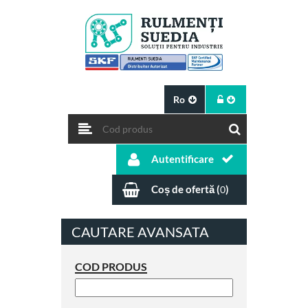
Ro
Autentificare
Coș de ofertă (
)
0
CAUTARE AVANSATA
COD PRODUS