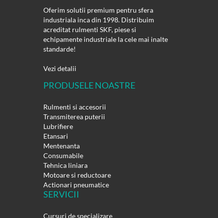
Oferim solutii premium pentru sfera
industriala inca din 1998. Distribuim
acreditat rulmenti SKF, piese si
echipamente industriale la cele mai inalte
standarde!
Vezi detalii
PRODUSELE NOASTRE
Rulmenti si accesorii
Transmiterea puterii
Lubrifiere
Etansari
Mentenanta
Consumabile
Tehnica liniara
Motoare si reductoare
Actionari pneumatice
SERVICII
Cursuri de specializare