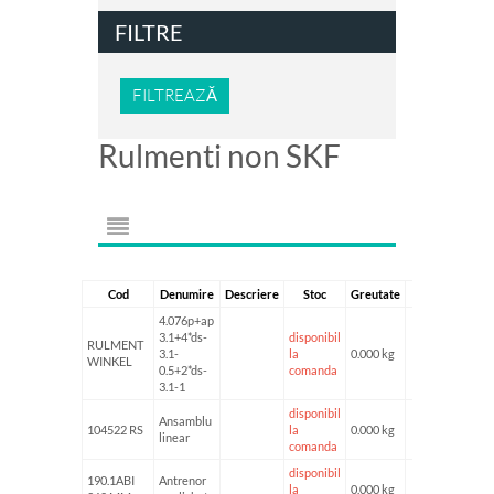
FILTRE
FILTREAZĂ
Rulmenti non SKF
Cod
Denumire
Descriere
Stoc
Greutate
4.076p+ap
3.1+4*ds-
disponibil
RULMENT
3.1-
la
0.000 kg
WINKEL
0.5+2*ds-
comanda
3.1-1
disponibil
Ansamblu
104522 RS
la
0.000 kg
linear
comanda
disponibil
190.1ABI
Antrenor
la
0.000 kg