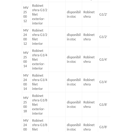
Robinet
MV
sfera G1/2
25
disponibil
Robinet
filet
G1/2'
0.116 k
00
in stoc
sfera
exterior-
12
interior
MV
Robinet
24
sfera G1/2
disponibil
Robinet
G1/2'
0.128 k
00
filet
in stoc
sfera
12
interior
Robinet
MV
sfera G1/4
25
disponibil
Robinet
filet
G1/4'
0.080 k
00
in stoc
sfera
exterior-
14
interior
MV
Robinet
24
sfera G1/4
disponibil
Robinet
G1/4'
0.096 k
00
filet
in stoc
sfera
14
interior
Robinet
MV
sfera G1/8
25
disponibil
Robinet
filet
G1/8'
0.084 k
00
in stoc
sfera
exterior-
18
interior
MV
Robinet
24
sfera G1/8
disponibil
Robinet
G1/8'
0.090 k
00
filet
in stoc
sfera