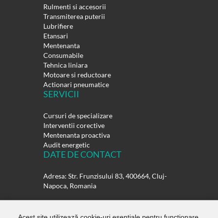
Rulmenti si accesorii
Transmiterea puterii
Lubrifiere
Etansari
Mentenanta
Consumabile
Tehnica liniara
Motoare si reductoare
Actionari pneumatice
SERVICII
Cursuri de specializare
Interventii corective
Mentenanta proactiva
Audit energetic
DATE DE CONTACT
Adresa: Str. Frunzisului 83, 400664, Cluj-
Napoca, Romania
Telefon:
0264-432358
0264-432359
Acest site utilizează cookie-uri esențiale pentru funcționare.