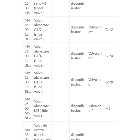
23
sens M5
disponibil
0.026 k
00
(check
in stoc
M5
valve)
MV
Valva
26
alunecare
disponibil
Valva on-
00
G1/2
G1/2'
0.176 k
in stoc
off
12
(slide
BLU
valve)
MV
Valva
26
alunecare
disponibil
Valva on-
00
G1/4
G1/4'
0.058 k
in stoc
off
14
(slide
BLU
valve)
MV
Valva
26
alunecare
disponibil
Valva on-
00
G1/8
G1/8'
0.040 k
in stoc
off
18
(slide
BLU
valve)
MV
Valva
26
alunecare
disponibil
Valva on-
00
M5
0.010 k
M5 (slide
in stoc
off
M5
valve)
BLU
Valva de
MV
control
33
(check
disponibil
0.038 k
08
valve), tub
in stoc