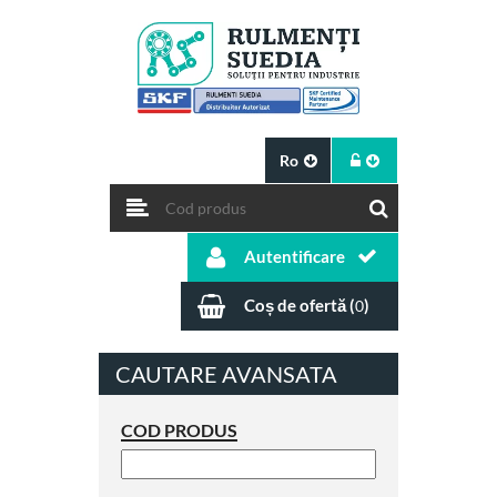
Ro
Autentificare
Coș de ofertă (
)
0
CAUTARE AVANSATA
COD PRODUS