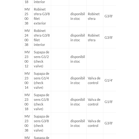
18
interior
MV
Robinet
25
sfera G3/8
disponibil
Robinet
G3/8'
0.078 k
00
filet
in stoc
sfera
38
exterior
MV
Robinet
24
sfera G3/8
disponibil
Robinet
G3/8'
0.083 k
00
filet
in stoc
sfera
38
interior
MV
Supapa de
23
sens G1/2
disponibil
0.072 k
00
(check
in stoc
12
valve)
MV
Supapa de
23
sens G1/4
disponibil
Valva de
G1/4'
0.038 k
00
(check
in stoc
control
14
valve)
MV
Supapa de
23
sens G1/8
disponibil
Valva de
G1/8'
0.026 k
00
(check
in stoc
control
18
valve)
MV
Supapa de
23
sens G3/8
disponibil
Valva de
G3/8'
0.072 k
00
(check
in stoc
control
38
valve)
MV
Supapa de