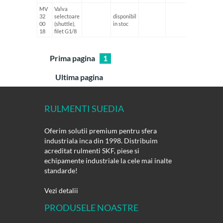
MV
Valva
32
selectoare
disponibil
0.038 k
00
(shuttle),
in stoc
18
filet G1/8
Prima pagina
1
Ultima pagina
RULMENTI SUEDIA
Oferim solutii premium pentru sfera
industriala inca din 1998. Distribuim
acreditat rulmenti SKF, piese si
echipamente industriale la cele mai inalte
standarde!
Vezi detalii
PRODUSELE NOASTRE