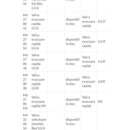
14
fi 8, filet
G1/4
MV
Valva
Valva
27
evacuare
disponibil
evacuare
G1/2'
0.326 k
00
rapida
in stoc
rapida
12
G1/2
MV
Valva
Valva
27
evacuare
disponibil
evacuare
G1/4'
0.148 k
00
rapida
in stoc
rapida
14
G1/4
MV
Valva
Valva
27
evacuare
disponibil
evacuare
G1/8'
0.085 k
00
rapida
in stoc
rapida
18
G1/8
MV
Valva
Valva
27
evacuare
disponibil
evacuare
G3/8'
0.149 k
00
rapida
in stoc
rapida
38
G3/8
MV
Valva
Valva
27
disponibil
evacuare
evacuare
M5
0.034 k
00
in stoc
rapida M5
rapida
M5
MV
Valva
32
selectoare
disponibil
0.038 k
00
(shuttle),
in stoc
14
filet G1/4