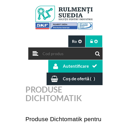
Ro
Autentificare
Coș de ofertă (
)
0
PRODUSE
DICHTOMATIK
Produse Dichtomatik pentru 