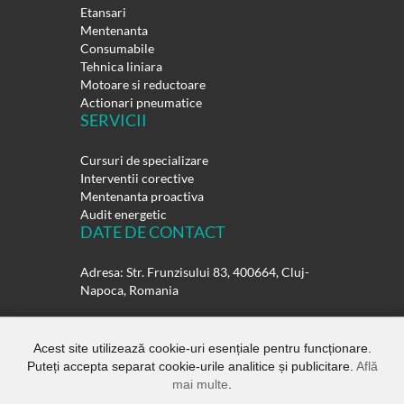
Etansari
Mentenanta
Consumabile
Tehnica liniara
Motoare si reductoare
Actionari pneumatice
SERVICII
Cursuri de specializare
Interventii corective
Mentenanta proactiva
Audit energetic
DATE DE CONTACT
Adresa: Str. Frunzisului 83, 400664, Cluj-
Napoca, Romania
Telefon:
0264-432358
0264-432359
Acest site utilizează cookie-uri esențiale pentru funcționare.
Puteți accepta separat cookie-urile analitice și publicitare.
Află
E-mail:
office@rulmentisuedia.ro
mai multe
.