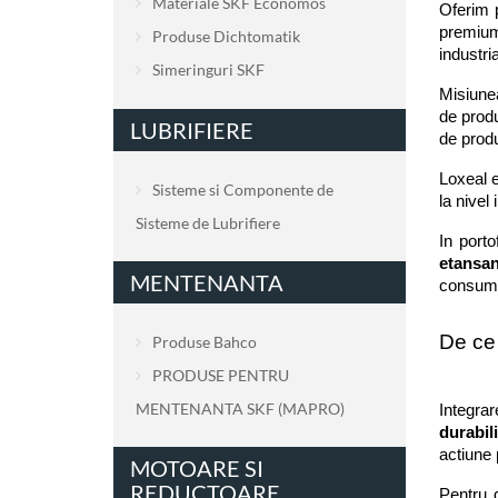
Materiale SKF Economos
Oferim p
premium,
Produse Dichtomatik
industri
Simeringuri SKF
Misiunea
de produ
LUBRIFIERE
de produ
Loxeal e
Sisteme si Componente de
la nivel
Sisteme de Lubrifiere
In porto
etansan
MENTENANTA
consuma
De ce
Produse Bahco
PRODUSE PENTRU
MENTENANTA SKF (MAPRO)
Integra
durabili
actiune 
MOTOARE SI
REDUCTOARE
Pentru d