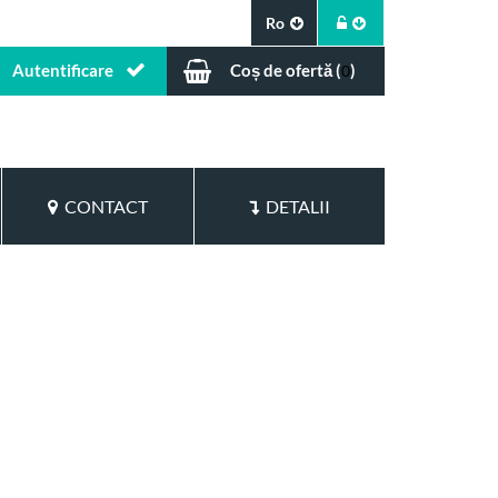
Ro
Autentificare
Coș de ofertă (
)
0
CONTACT
DETALII