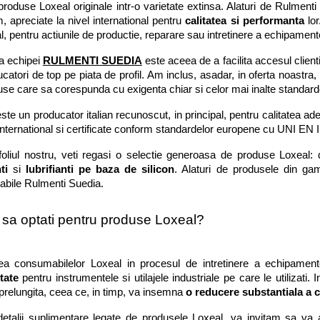
roduse Loxeal originale intr-o varietate extinsa. Alaturi de Rulment
 apreciate la nivel international pentru 
calitatea si performanta
 lo
al, pentru actiunile de productie, reparare sau intretinere a echipamentel
 echipei 
RULMENTI SUEDIA
 este aceea de a facilita accesul client
catori de top pe piata de profil. Am inclus, asadar, in oferta noastra,
se care sa corespunda cu exigenta chiar si celor mai inalte standard
ste un producator italian recunoscut, in principal, pentru calitatea adez
 international si certificate conform standardelor europene cu 
UNI EN 
foliul nostru, veti regasi o selectie generoasa de produse Loxeal: 
ti
 si 
lubrifianti pe baza de silicon
. Alaturi de produsele din ga
bile Rulmenti Suedia.
 sa optati pentru produse Loxeal?
rea consumabilelor Loxeal in procesul de intretinere a echipame
tate
 pentru instrumentele si utilajele industriale pe care le utilizati.
prelungita, ceea ce, in timp, va insemna 
o reducere substantiala a c
etalii suplimentare legate de produsele Loxeal, va invitam sa va ad