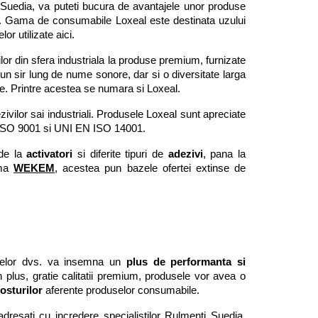
i Suedia, va puteti bucura de avantajele unor produse 
r. Gama de consumabile Loxeal este destinata uzului 
or utilizate aici.
ilor din sfera industriala la produse premium, furnizate 
 un sir lung de nume sonore, dar si o diversitate larga 
e. Printre acestea se numara si Loxeal.
ivilor sai industriali. Produsele Loxeal sunt apreciate 
ISO 
9001 si UNI EN ISO 14001. 
de la 
activatori
 si diferite tipuri de 
adezivi
, pana la 
ma 
WEKEM
, acestea pun bazele ofertei extinse de 
ntelor dvs. va insemna un
 plus de performanta si 
 In plus, gratie calitatii premium, produsele vor avea o 
osturilor
 aferente produselor consumabile.
resati cu incredere specialistilor Rulmenti Suedia. 