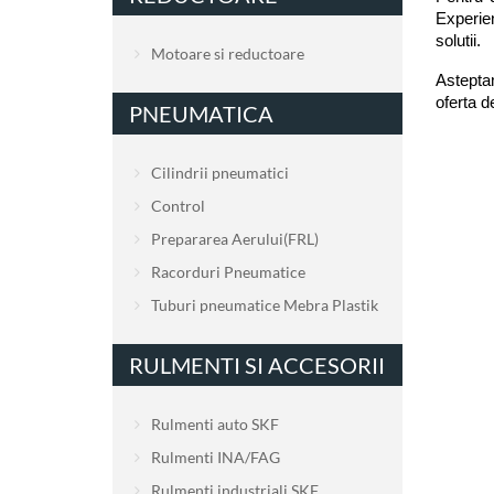
Experien
solutii.
Motoare si reductoare
Asteptam
oferta d
PNEUMATICA
Cilindrii pneumatici
Control
Prepararea Aerului(FRL)
Racorduri Pneumatice
Tuburi pneumatice Mebra Plastik
RULMENTI SI ACCESORII
Rulmenti auto SKF
Rulmenti INA/FAG
Rulmenti industriali SKF